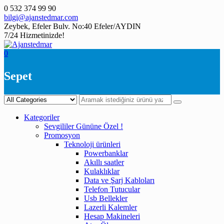
Skip
0 532 374 99 90
to
bilgi@ajanstedmar.com
content
Zeybek, Efeler Bulv. No:40 Efeler/AYDIN
7/24 Hizmetinizde!
0
Sepet
Kategoriler
Sevgililer Gününe Özel !
Promosyon
Teknoloji ürünleri
Powerbanklar
Akıllı saatler
Kulaklıklar
Data ve Şarj Kabloları
Telefon Tutucular
Usb Bellekler
Lazerli Kalemler
Hesap Makineleri