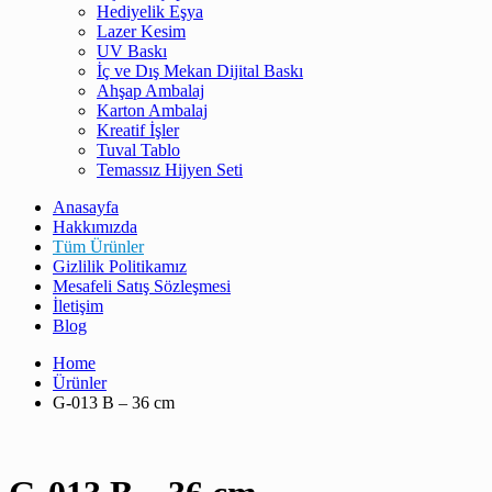
Hediyelik Eşya
Lazer Kesim
UV Baskı
İç ve Dış Mekan Dijital Baskı
Ahşap Ambalaj
Karton Ambalaj
Kreatif İşler
Tuval Tablo
Temassız Hijyen Seti
Anasayfa
Hakkımızda
Tüm Ürünler
Gizlilik Politikamız
Mesafeli Satış Sözleşmesi
İletişim
Blog
Home
Ürünler
G-013 B – 36 cm