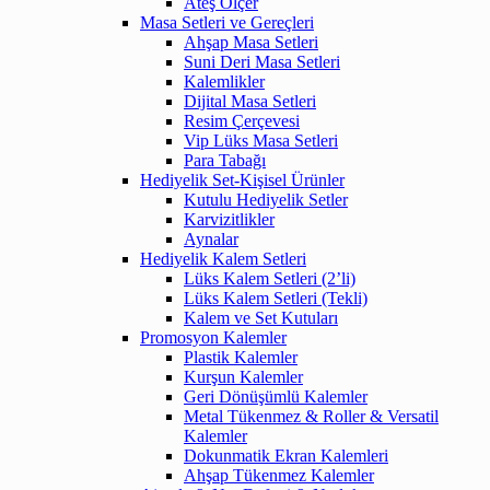
Ateş Ölçer
Masa Setleri ve Gereçleri
Ahşap Masa Setleri
Suni Deri Masa Setleri
Kalemlikler
Dijital Masa Setleri
Resim Çerçevesi
Vip Lüks Masa Setleri
Para Tabağı
Hediyelik Set-Kişisel Ürünler
Kutulu Hediyelik Setler
Karvizitlikler
Aynalar
Hediyelik Kalem Setleri
Lüks Kalem Setleri (2’li)
Lüks Kalem Setleri (Tekli)
Kalem ve Set Kutuları
Promosyon Kalemler
Plastik Kalemler
Kurşun Kalemler
Geri Dönüşümlü Kalemler
Metal Tükenmez & Roller & Versatil
Kalemler
Dokunmatik Ekran Kalemleri
Ahşap Tükenmez Kalemler