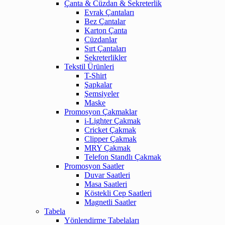
Çanta & Cüzdan & Sekreterlik
Evrak Çantaları
Bez Çantalar
Karton Çanta
Cüzdanlar
Sırt Çantaları
Sekreterlikler
Tekstil Ürünleri
T-Shirt
Şapkalar
Şemsiyeler
Maske
Promosyon Çakmaklar
i-Lighter Çakmak
Cricket Çakmak
Clipper Çakmak
MRY Çakmak
Telefon Standlı Çakmak
Promosyon Saatler
Duvar Saatleri
Masa Saatleri
Köstekli Cep Saatleri
Magnetli Saatler
Tabela
Yönlendirme Tabelaları