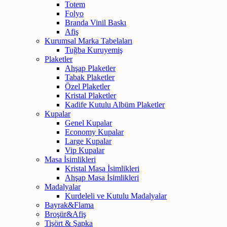
Totem
Folyo
Branda Vinil Baskı
Afiş
Kurumsal Marka Tabelaları
Tuğba Kuruyemiş
Plaketler
Ahşap Plaketler
Tabak Plaketler
Özel Plaketler
Kristal Plaketler
Kadife Kutulu Albüm Plaketler
Kupalar
Genel Kupalar
Economy Kupalar
Large Kupalar
Vip Kupalar
Masa İsimlikleri
Kristal Masa İsimlikleri
Ahşap Masa İsimlikleri
Madalyalar
Kurdeleli ve Kutulu Madalyalar
Bayrak&Flama
Broşür&Afiş
Tişört & Şapka