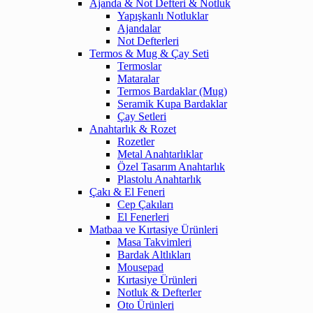
Ajanda & Not Defteri & Notluk
Yapışkanlı Notluklar
Ajandalar
Not Defterleri
Termos & Mug & Çay Seti
Termoslar
Mataralar
Termos Bardaklar (Mug)
Seramik Kupa Bardaklar
Çay Setleri
Anahtarlık & Rozet
Rozetler
Metal Anahtarlıklar
Özel Tasarım Anahtarlık
Plastolu Anahtarlık
Çakı & El Feneri
Cep Çakıları
El Fenerleri
Matbaa ve Kırtasiye Ürünleri
Masa Takvimleri
Bardak Altlıkları
Mousepad
Kırtasiye Ürünleri
Notluk & Defterler
Oto Ürünleri