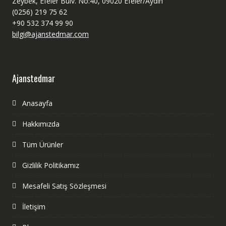
Zeybek, Efeler Bulv. No:40, 09020 Efeler/Aydın
(0256) 219 75 62
+90 532 374 99 90
bilgi@ajanstedmar.com
Ajanstedmar
Anasayfa
Hakkımızda
Tüm Ürünler
Gizlilik Politikamız
Mesafeli Satış Sözleşmesi
İletişim