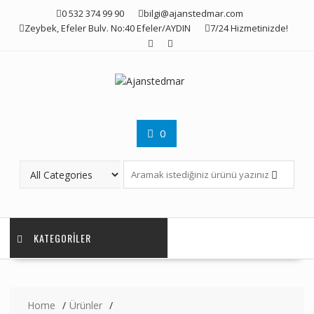
Skip
0 532 374 99 90
bilgi@ajanstedmar.com
to
Zeybek, Efeler Bulv. No:40 Efeler/AYDIN
7/24 Hizmetinizde!
content
0
KATEGORILER
Home
Ürünler