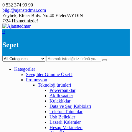
Skip
0 532 374 99 90
to
bilgi@ajanstedmar.com
content
Zeybek, Efeler Bulv. No:40 Efeler/AYDIN
7/24 Hizmetinizde!
0
Sepet
Kategoriler
Sevgililer Gününe Özel !
Promosyon
Teknoloji ürünleri
Powerbanklar
Akıllı saatler
Kulaklıklar
Data ve Şarj Kabloları
Telefon Tutucular
Usb Bellekler
Lazerli Kalemler
Hesap Makineleri