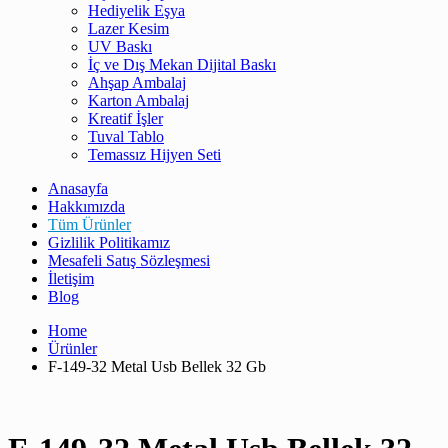
Hediyelik Eşya
Lazer Kesim
UV Baskı
İç ve Dış Mekan Dijital Baskı
Ahşap Ambalaj
Karton Ambalaj
Kreatif İşler
Tuval Tablo
Temassız Hijyen Seti
Anasayfa
Hakkımızda
Tüm Ürünler
Gizlilik Politikamız
Mesafeli Satış Sözleşmesi
İletişim
Blog
Home
Ürünler
F-149-32 Metal Usb Bellek 32 Gb