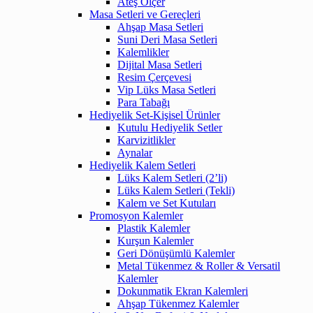
Ateş Ölçer
Masa Setleri ve Gereçleri
Ahşap Masa Setleri
Suni Deri Masa Setleri
Kalemlikler
Dijital Masa Setleri
Resim Çerçevesi
Vip Lüks Masa Setleri
Para Tabağı
Hediyelik Set-Kişisel Ürünler
Kutulu Hediyelik Setler
Karvizitlikler
Aynalar
Hediyelik Kalem Setleri
Lüks Kalem Setleri (2’li)
Lüks Kalem Setleri (Tekli)
Kalem ve Set Kutuları
Promosyon Kalemler
Plastik Kalemler
Kurşun Kalemler
Geri Dönüşümlü Kalemler
Metal Tükenmez & Roller & Versatil
Kalemler
Dokunmatik Ekran Kalemleri
Ahşap Tükenmez Kalemler