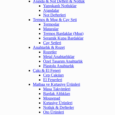
Ajanda & Not Defteri & Notluk
Yapışkanlı Notluklar
Ajandalar
Not Defterleri
Termos & Mug & Çay Seti
Termoslar
Mataralar
Termos Bardaklar (Mug)
Seramik Kupa Bardaklar
Çay Setleri
Anahtarlık & Rozet
Rozetler
Metal Anahtarlıklar
Özel Tasarım Anahtarlık
Plastolu Anahtarlık
Çakı & El Feneri
Cep Çakıları
El Fenerleri
Matbaa ve Kırtasiye Ürünleri
Masa Takvimleri
Bardak Altlıkları
Mousepad
Kırtasiye Ürünleri
Notluk & Defterler
Oto Ürünleri