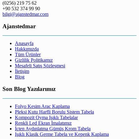
(0256) 219 75 62
+90 532 374 99 90
bilgi@ajanstedmar.com
Ajanstedmar
Anasayfa
Hakkımızda
Tüm Ürünler
Gizlilik Politikamız
Mesafeli Satış Sözleşmesi
İletişim
Blog
Son Blog Yazılarımız
Folyo Kesim Araç Kaplama
Pleksi Kutu Harfli Borulu Sistem Tabela
Kompozit Oyma Işıklı Tabelalar
Renkli Led Ekran İmalatımız
İçten Aydınlatma Gümüş Krom Tabela
Işıklı Klasik Germe Tabela ve Kepenk Kaplama