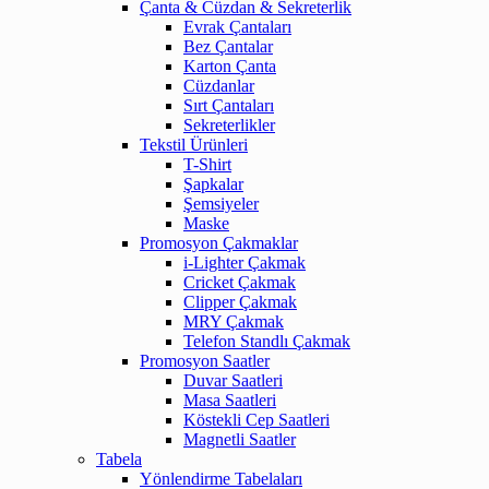
Çanta & Cüzdan & Sekreterlik
Evrak Çantaları
Bez Çantalar
Karton Çanta
Cüzdanlar
Sırt Çantaları
Sekreterlikler
Tekstil Ürünleri
T-Shirt
Şapkalar
Şemsiyeler
Maske
Promosyon Çakmaklar
i-Lighter Çakmak
Cricket Çakmak
Clipper Çakmak
MRY Çakmak
Telefon Standlı Çakmak
Promosyon Saatler
Duvar Saatleri
Masa Saatleri
Köstekli Cep Saatleri
Magnetli Saatler
Tabela
Yönlendirme Tabelaları