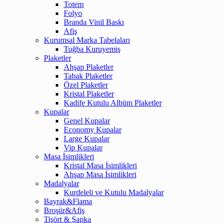
Totem
Folyo
Branda Vinil Baskı
Afiş
Kurumsal Marka Tabelaları
Tuğba Kuruyemiş
Plaketler
Ahşap Plaketler
Tabak Plaketler
Özel Plaketler
Kristal Plaketler
Kadife Kutulu Albüm Plaketler
Kupalar
Genel Kupalar
Economy Kupalar
Large Kupalar
Vip Kupalar
Masa İsimlikleri
Kristal Masa İsimlikleri
Ahşap Masa İsimlikleri
Madalyalar
Kurdeleli ve Kutulu Madalyalar
Bayrak&Flama
Broşür&Afiş
Tişört & Şapka