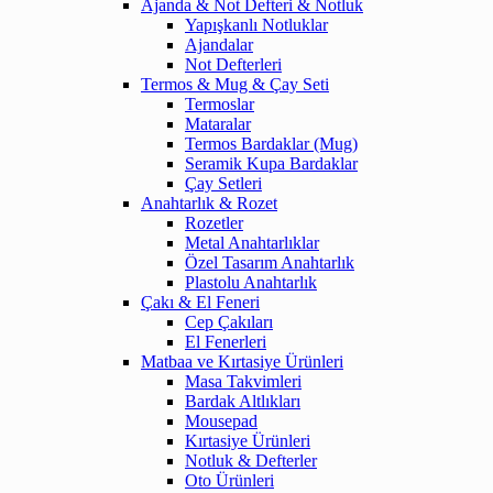
Ajanda & Not Defteri & Notluk
Yapışkanlı Notluklar
Ajandalar
Not Defterleri
Termos & Mug & Çay Seti
Termoslar
Mataralar
Termos Bardaklar (Mug)
Seramik Kupa Bardaklar
Çay Setleri
Anahtarlık & Rozet
Rozetler
Metal Anahtarlıklar
Özel Tasarım Anahtarlık
Plastolu Anahtarlık
Çakı & El Feneri
Cep Çakıları
El Fenerleri
Matbaa ve Kırtasiye Ürünleri
Masa Takvimleri
Bardak Altlıkları
Mousepad
Kırtasiye Ürünleri
Notluk & Defterler
Oto Ürünleri