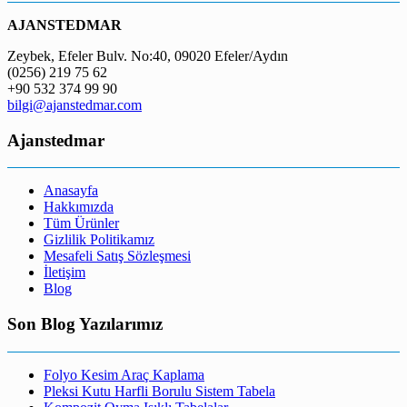
AJANSTEDMAR
Zeybek, Efeler Bulv. No:40, 09020 Efeler/Aydın
(0256) 219 75 62
+90 532 374 99 90
bilgi@ajanstedmar.com
Ajanstedmar
Anasayfa
Hakkımızda
Tüm Ürünler
Gizlilik Politikamız
Mesafeli Satış Sözleşmesi
İletişim
Blog
Son Blog Yazılarımız
Folyo Kesim Araç Kaplama
Pleksi Kutu Harfli Borulu Sistem Tabela