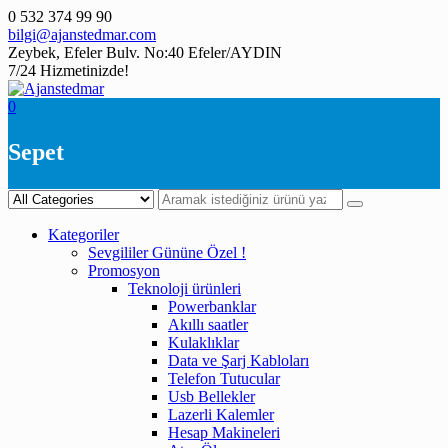
Skip
0 532 374 99 90
to
bilgi@ajanstedmar.com
content
Zeybek, Efeler Bulv. No:40 Efeler/AYDIN
7/24 Hizmetinizde!
0
Sepet
Kategoriler
Sevgililer Gününe Özel !
Promosyon
Teknoloji ürünleri
Powerbanklar
Akıllı saatler
Kulaklıklar
Data ve Şarj Kabloları
Telefon Tutucular
Usb Bellekler
Lazerli Kalemler
Hesap Makineleri