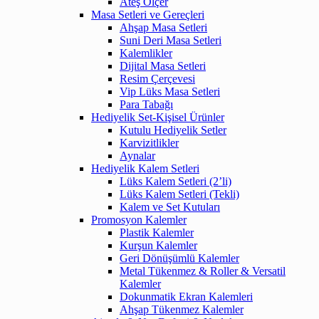
Ateş Ölçer
Masa Setleri ve Gereçleri
Ahşap Masa Setleri
Suni Deri Masa Setleri
Kalemlikler
Dijital Masa Setleri
Resim Çerçevesi
Vip Lüks Masa Setleri
Para Tabağı
Hediyelik Set-Kişisel Ürünler
Kutulu Hediyelik Setler
Karvizitlikler
Aynalar
Hediyelik Kalem Setleri
Lüks Kalem Setleri (2’li)
Lüks Kalem Setleri (Tekli)
Kalem ve Set Kutuları
Promosyon Kalemler
Plastik Kalemler
Kurşun Kalemler
Geri Dönüşümlü Kalemler
Metal Tükenmez & Roller & Versatil
Kalemler
Dokunmatik Ekran Kalemleri
Ahşap Tükenmez Kalemler