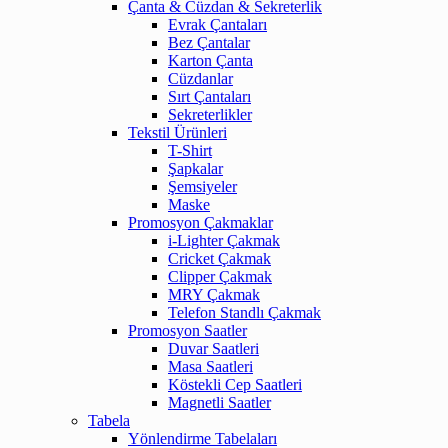
Çanta & Cüzdan & Sekreterlik
Evrak Çantaları
Bez Çantalar
Karton Çanta
Cüzdanlar
Sırt Çantaları
Sekreterlikler
Tekstil Ürünleri
T-Shirt
Şapkalar
Şemsiyeler
Maske
Promosyon Çakmaklar
i-Lighter Çakmak
Cricket Çakmak
Clipper Çakmak
MRY Çakmak
Telefon Standlı Çakmak
Promosyon Saatler
Duvar Saatleri
Masa Saatleri
Köstekli Cep Saatleri
Magnetli Saatler
Tabela
Yönlendirme Tabelaları