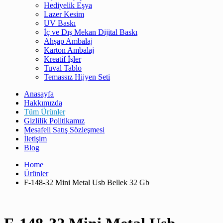
Hediyelik Eşya
Lazer Kesim
UV Baskı
İç ve Dış Mekan Dijital Baskı
Ahşap Ambalaj
Karton Ambalaj
Kreatif İşler
Tuval Tablo
Temassız Hijyen Seti
Anasayfa
Hakkımızda
Tüm Ürünler
Gizlilik Politikamız
Mesafeli Satış Sözleşmesi
İletişim
Blog
Home
Ürünler
F-148-32 Mini Metal Usb Bellek 32 Gb