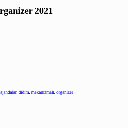
rganizer 2021
,
ajandalar
,
didim
,
mekanizmalı
,
organizer