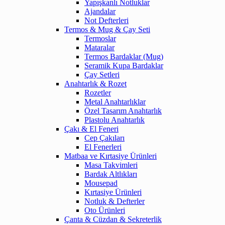
Yapışkanlı Notluklar
Ajandalar
Not Defterleri
Termos & Mug & Çay Seti
Termoslar
Mataralar
Termos Bardaklar (Mug)
Seramik Kupa Bardaklar
Çay Setleri
Anahtarlık & Rozet
Rozetler
Metal Anahtarlıklar
Özel Tasarım Anahtarlık
Plastolu Anahtarlık
Çakı & El Feneri
Cep Çakıları
El Fenerleri
Matbaa ve Kırtasiye Ürünleri
Masa Takvimleri
Bardak Altlıkları
Mousepad
Kırtasiye Ürünleri
Notluk & Defterler
Oto Ürünleri
Çanta & Cüzdan & Sekreterlik