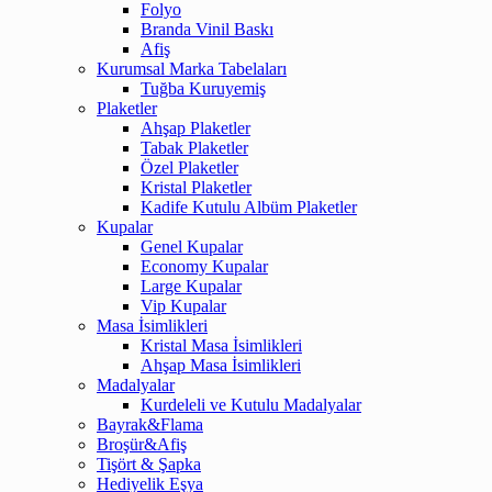
Folyo
Branda Vinil Baskı
Afiş
Kurumsal Marka Tabelaları
Tuğba Kuruyemiş
Plaketler
Ahşap Plaketler
Tabak Plaketler
Özel Plaketler
Kristal Plaketler
Kadife Kutulu Albüm Plaketler
Kupalar
Genel Kupalar
Economy Kupalar
Large Kupalar
Vip Kupalar
Masa İsimlikleri
Kristal Masa İsimlikleri
Ahşap Masa İsimlikleri
Madalyalar
Kurdeleli ve Kutulu Madalyalar
Bayrak&Flama
Broşür&Afiş
Tişört & Şapka
Hediyelik Eşya