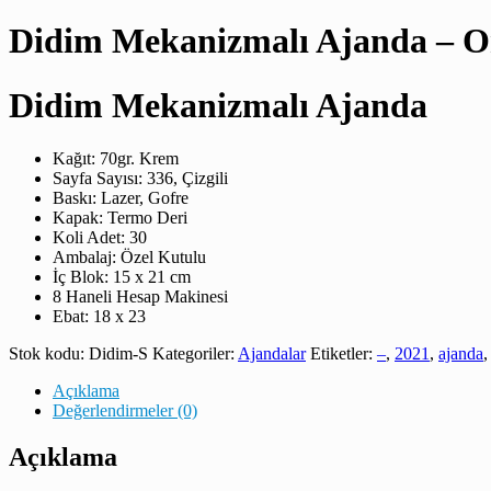
Didim Mekanizmalı Ajanda – O
Didim Mekanizmalı Ajanda
Kağıt: 70gr. Krem
Sayfa Sayısı: 336, Çizgili
Baskı: Lazer, Gofre
Kapak: Termo Deri
Koli Adet: 30
Ambalaj: Özel Kutulu
İç Blok: 15 x 21 cm
8 Haneli Hesap Makinesi
Ebat: 18 x 23
Stok kodu:
Didim-S
Kategoriler:
Ajandalar
Etiketler:
–
,
2021
,
ajanda
Açıklama
Değerlendirmeler (0)
Açıklama