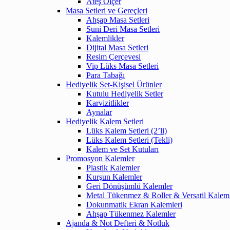
Ateş Ölçer
Masa Setleri ve Gereçleri
Ahşap Masa Setleri
Suni Deri Masa Setleri
Kalemlikler
Dijital Masa Setleri
Resim Çerçevesi
Vip Lüks Masa Setleri
Para Tabağı
Hediyelik Set-Kişisel Ürünler
Kutulu Hediyelik Setler
Karvizitlikler
Aynalar
Hediyelik Kalem Setleri
Lüks Kalem Setleri (2’li)
Lüks Kalem Setleri (Tekli)
Kalem ve Set Kutuları
Promosyon Kalemler
Plastik Kalemler
Kurşun Kalemler
Geri Dönüşümlü Kalemler
Metal Tükenmez & Roller & Versatil Kalem
Dokunmatik Ekran Kalemleri
Ahşap Tükenmez Kalemler
Ajanda & Not Defteri & Notluk