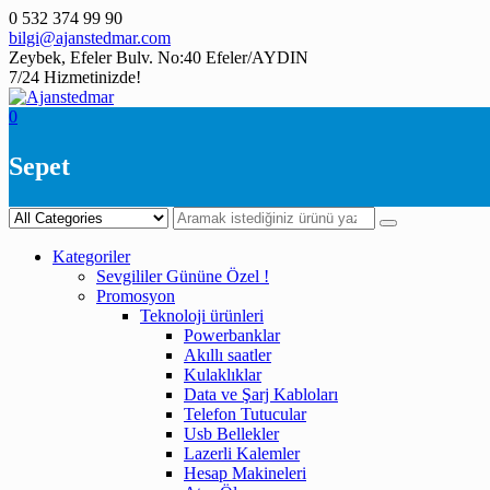
Skip
0 532 374 99 90
to
bilgi@ajanstedmar.com
content
Zeybek, Efeler Bulv. No:40 Efeler/AYDIN
7/24 Hizmetinizde!
0
Sepet
Kategoriler
Sevgililer Gününe Özel !
Promosyon
Teknoloji ürünleri
Powerbanklar
Akıllı saatler
Kulaklıklar
Data ve Şarj Kabloları
Telefon Tutucular
Usb Bellekler
Lazerli Kalemler
Hesap Makineleri