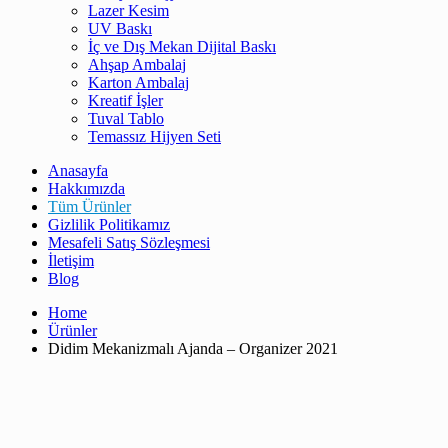
Lazer Kesim
UV Baskı
İç ve Dış Mekan Dijital Baskı
Ahşap Ambalaj
Karton Ambalaj
Kreatif İşler
Tuval Tablo
Temassız Hijyen Seti
Anasayfa
Hakkımızda
Tüm Ürünler
Gizlilik Politikamız
Mesafeli Satış Sözleşmesi
İletişim
Blog
Home
Ürünler
Didim Mekanizmalı Ajanda – Organizer 2021