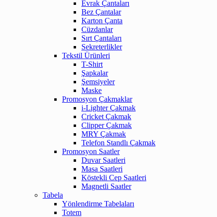
Evrak Çantaları
Bez Çantalar
Karton Çanta
Cüzdanlar
Sırt Çantaları
Sekreterlikler
Tekstil Ürünleri
T-Shirt
Şapkalar
Şemsiyeler
Maske
Promosyon Çakmaklar
i-Lighter Çakmak
Cricket Çakmak
Clipper Çakmak
MRY Çakmak
Telefon Standlı Çakmak
Promosyon Saatler
Duvar Saatleri
Masa Saatleri
Köstekli Cep Saatleri
Magnetli Saatler
Tabela
Yönlendirme Tabelaları
Totem