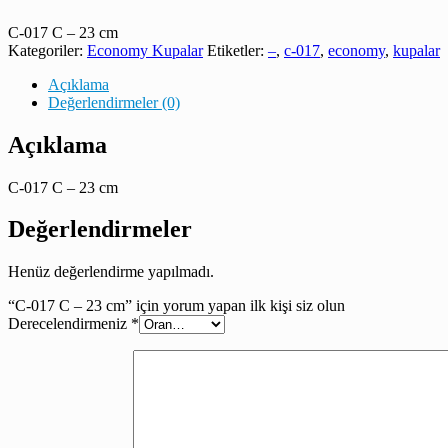
C-017 C – 23 cm
Kategoriler:
Economy Kupalar
Etiketler:
–
,
c-017
,
economy
,
kupalar
Açıklama
Değerlendirmeler (0)
Açıklama
C-017 C – 23 cm
Değerlendirmeler
Henüz değerlendirme yapılmadı.
“C-017 C – 23 cm” için yorum yapan ilk kişi siz olun
Derecelendirmeniz
*