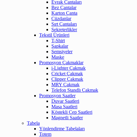
Evrak Çantaları
Bez Çantalar
Karton Çanta
Cüzdanlar
Sırt Çantaları
Sekreterlikler
Tekstil Ürünleri
T-Shirt
Şapkalar
Şemsiyeler
Maske
Promosyon Çakmaklar
i-Lighter Çakmak
Cricket Çakmak
Clipper Çakmak
MRY Çakmak
Telefon Standlı Çakmak
Promosyon Saatler
Duvar Saatleri
Masa Saatleri
Köstekli Cep Saatleri
Magnetli Saatler
Tabela
Yönlendirme Tabelaları
Totem