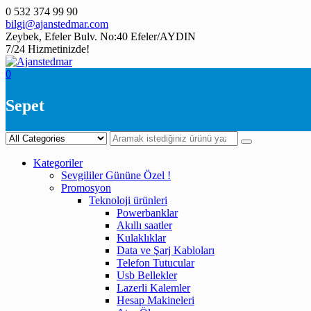
Skip
0 532 374 99 90
to
bilgi@ajanstedmar.com
content
Zeybek, Efeler Bulv. No:40 Efeler/AYDIN
7/24 Hizmetinizde!
0
Sepet
Kategoriler
Sevgililer Gününe Özel !
Promosyon
Teknoloji ürünleri
Powerbanklar
Akıllı saatler
Kulaklıklar
Data ve Şarj Kabloları
Telefon Tutucular
Usb Bellekler
Lazerli Kalemler
Hesap Makineleri