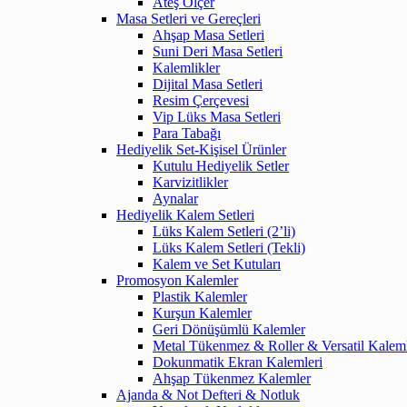
Ateş Ölçer
Masa Setleri ve Gereçleri
Ahşap Masa Setleri
Suni Deri Masa Setleri
Kalemlikler
Dijital Masa Setleri
Resim Çerçevesi
Vip Lüks Masa Setleri
Para Tabağı
Hediyelik Set-Kişisel Ürünler
Kutulu Hediyelik Setler
Karvizitlikler
Aynalar
Hediyelik Kalem Setleri
Lüks Kalem Setleri (2’li)
Lüks Kalem Setleri (Tekli)
Kalem ve Set Kutuları
Promosyon Kalemler
Plastik Kalemler
Kurşun Kalemler
Geri Dönüşümlü Kalemler
Metal Tükenmez & Roller & Versatil Kalem
Dokunmatik Ekran Kalemleri
Ahşap Tükenmez Kalemler
Ajanda & Not Defteri & Notluk