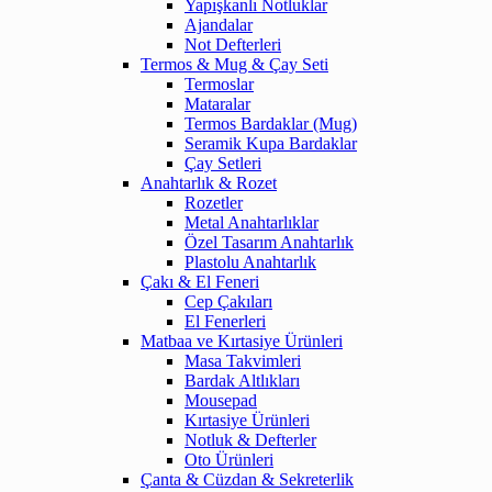
Yapışkanlı Notluklar
Ajandalar
Not Defterleri
Termos & Mug & Çay Seti
Termoslar
Mataralar
Termos Bardaklar (Mug)
Seramik Kupa Bardaklar
Çay Setleri
Anahtarlık & Rozet
Rozetler
Metal Anahtarlıklar
Özel Tasarım Anahtarlık
Plastolu Anahtarlık
Çakı & El Feneri
Cep Çakıları
El Fenerleri
Matbaa ve Kırtasiye Ürünleri
Masa Takvimleri
Bardak Altlıkları
Mousepad
Kırtasiye Ürünleri
Notluk & Defterler
Oto Ürünleri
Çanta & Cüzdan & Sekreterlik