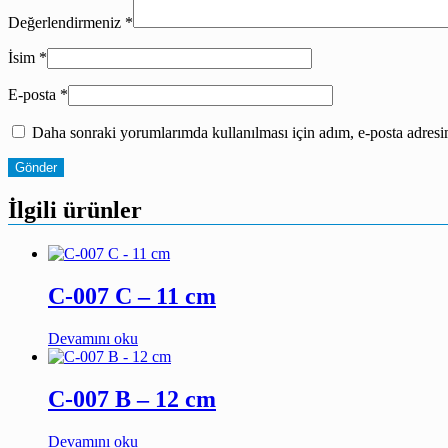
Değerlendirmeniz
*
İsim
*
E-posta
*
Daha sonraki yorumlarımda kullanılması için adım, e-posta adresim
İlgili ürünler
C-007 C – 11 cm
Devamını oku
C-007 B – 12 cm
Devamını oku