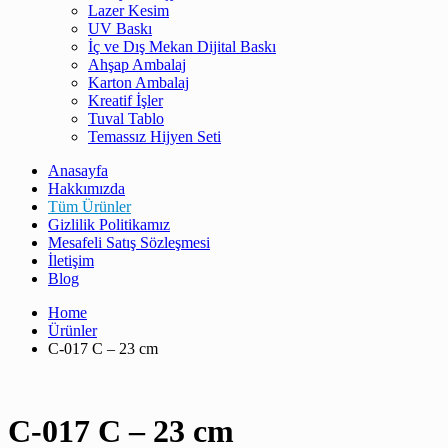
Lazer Kesim
UV Baskı
İç ve Dış Mekan Dijital Baskı
Ahşap Ambalaj
Karton Ambalaj
Kreatif İşler
Tuval Tablo
Temassız Hijyen Seti
Anasayfa
Hakkımızda
Tüm Ürünler
Gizlilik Politikamız
Mesafeli Satış Sözleşmesi
İletişim
Blog
Home
Ürünler
C-017 C – 23 cm
C-017 C – 23 cm