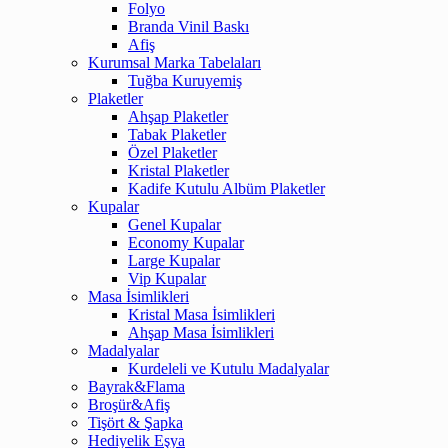
Folyo
Branda Vinil Baskı
Afiş
Kurumsal Marka Tabelaları
Tuğba Kuruyemiş
Plaketler
Ahşap Plaketler
Tabak Plaketler
Özel Plaketler
Kristal Plaketler
Kadife Kutulu Albüm Plaketler
Kupalar
Genel Kupalar
Economy Kupalar
Large Kupalar
Vip Kupalar
Masa İsimlikleri
Kristal Masa İsimlikleri
Ahşap Masa İsimlikleri
Madalyalar
Kurdeleli ve Kutulu Madalyalar
Bayrak&Flama
Broşür&Afiş
Tişört & Şapka
Hediyelik Eşya