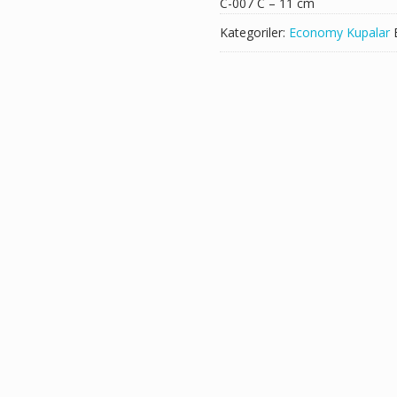
C-007 C – 11 cm
Kategoriler:
Economy Kupalar