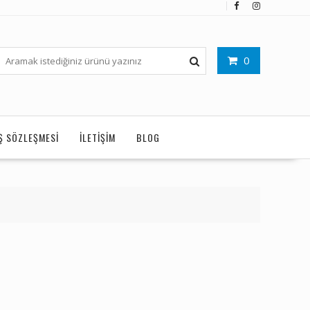
0
IŞ SÖZLEŞMESI
İLETIŞIM
BLOG