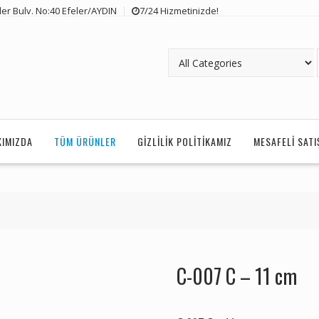
er Bulv. No:40 Efeler/AYDIN
7/24 Hizmetinizde!
KIMIZDA
TÜM ÜRÜNLER
GIZLILIK POLITIKAMIZ
MESAFELI SAT
C-007 C – 11 cm