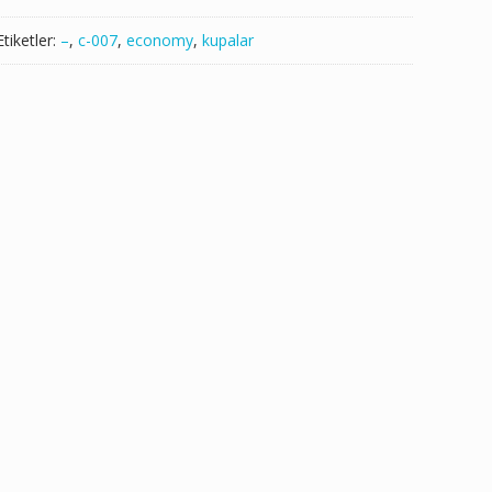
Etiketler:
–
,
c-007
,
economy
,
kupalar