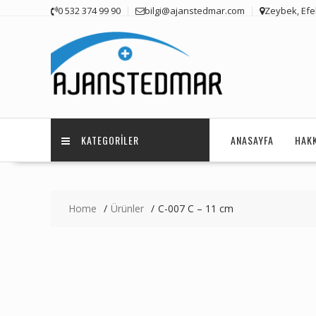
Skip
0 532 374 99 90
bilgi@ajanstedmar.com
Zeybek, Efel
to
content
KATEGORILER
ANASAYFA
HAK
Home
Ürünler
C-007 C – 11 cm