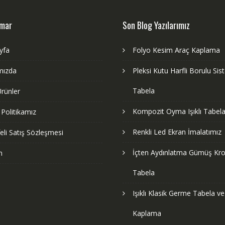
dmar
Son Blog Yazılarımız
yfa
Folyo Kesim Araç Kaplama
mızda
Pleksi Kutu Harfli Borulu Si
Tabela
rünler
Kompozit Oyma Işıklı Tabela
k Politikamız
Renkli Led Ekran İmalatımız
li Satış Sözleşmesi
İçten Aydınlatma Gümüş Kr
m
Tabela
Işıklı Klasik Germe Tabela v
Kaplama