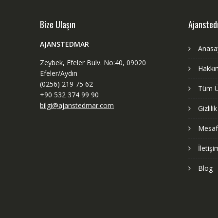
Bize Ulaşın
Ajanste
AJANSTEDMAR
Anasa
Zeybek, Efeler Bulv. No:40, 09020
Hakkı
Efeler/Aydın
(0256) 219 75 62
Tüm Ü
+90 532 374 99 90
bilgi@ajanstedmar.com
Gizlili
Mesafe
İletişi
Blog