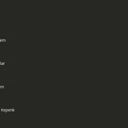
stem
lar
om
e Kepenk