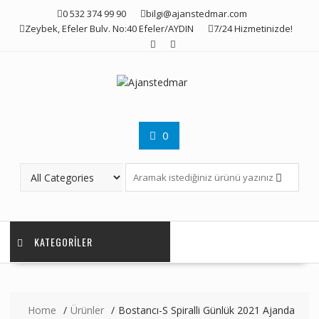
Skip
0 532 374 99 90
bilgi@ajanstedmar.com
to
Zeybek, Efeler Bulv. No:40 Efeler/AYDIN
7/24 Hizmetinizde!
content
0
KATEGORILER
Home
Ürünler
Bostancı-S Spiralli Günlük 2021 Ajanda