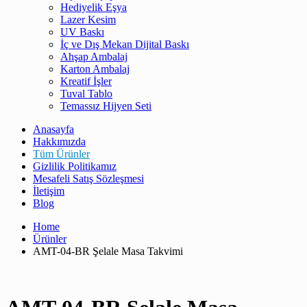
Hediyelik Eşya
Lazer Kesim
UV Baskı
İç ve Dış Mekan Dijital Baskı
Ahşap Ambalaj
Karton Ambalaj
Kreatif İşler
Tuval Tablo
Temassız Hijyen Seti
Anasayfa
Hakkımızda
Tüm Ürünler
Gizlilik Politikamız
Mesafeli Satış Sözleşmesi
İletişim
Blog
Home
Ürünler
AMT-04-BR Şelale Masa Takvimi