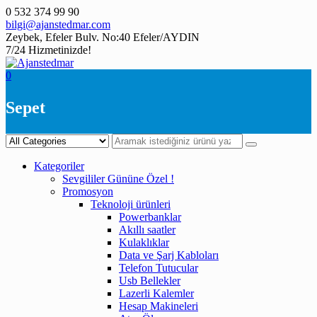
Skip
0 532 374 99 90
to
bilgi@ajanstedmar.com
content
Zeybek, Efeler Bulv. No:40 Efeler/AYDIN
7/24 Hizmetinizde!
0
Sepet
Kategoriler
Sevgililer Gününe Özel !
Promosyon
Teknoloji ürünleri
Powerbanklar
Akıllı saatler
Kulaklıklar
Data ve Şarj Kabloları
Telefon Tutucular
Usb Bellekler
Lazerli Kalemler
Hesap Makineleri