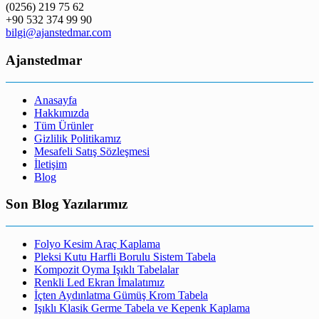
(0256) 219 75 62
+90 532 374 99 90
bilgi@ajanstedmar.com
Ajanstedmar
Anasayfa
Hakkımızda
Tüm Ürünler
Gizlilik Politikamız
Mesafeli Satış Sözleşmesi
İletişim
Blog
Son Blog Yazılarımız
Folyo Kesim Araç Kaplama
Pleksi Kutu Harfli Borulu Sistem Tabela
Kompozit Oyma Işıklı Tabelalar
Renkli Led Ekran İmalatımız
İçten Aydınlatma Gümüş Krom Tabela
Işıklı Klasik Germe Tabela ve Kepenk Kaplama