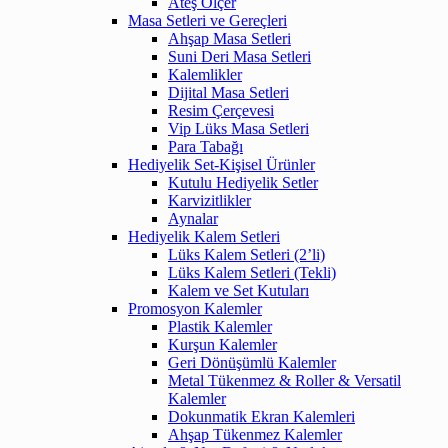
Ateş Ölçer
Masa Setleri ve Gereçleri
Ahşap Masa Setleri
Suni Deri Masa Setleri
Kalemlikler
Dijital Masa Setleri
Resim Çerçevesi
Vip Lüks Masa Setleri
Para Tabağı
Hediyelik Set-Kişisel Ürünler
Kutulu Hediyelik Setler
Karvizitlikler
Aynalar
Hediyelik Kalem Setleri
Lüks Kalem Setleri (2’li)
Lüks Kalem Setleri (Tekli)
Kalem ve Set Kutuları
Promosyon Kalemler
Plastik Kalemler
Kurşun Kalemler
Geri Dönüşümlü Kalemler
Metal Tükenmez & Roller & Versatil
Kalemler
Dokunmatik Ekran Kalemleri
Ahşap Tükenmez Kalemler