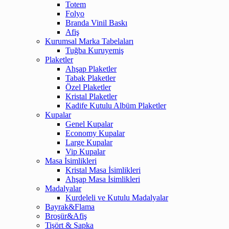
Totem
Folyo
Branda Vinil Baskı
Afiş
Kurumsal Marka Tabelaları
Tuğba Kuruyemiş
Plaketler
Ahşap Plaketler
Tabak Plaketler
Özel Plaketler
Kristal Plaketler
Kadife Kutulu Albüm Plaketler
Kupalar
Genel Kupalar
Economy Kupalar
Large Kupalar
Vip Kupalar
Masa İsimlikleri
Kristal Masa İsimlikleri
Ahşap Masa İsimlikleri
Madalyalar
Kurdeleli ve Kutulu Madalyalar
Bayrak&Flama
Broşür&Afiş
Tişört & Şapka