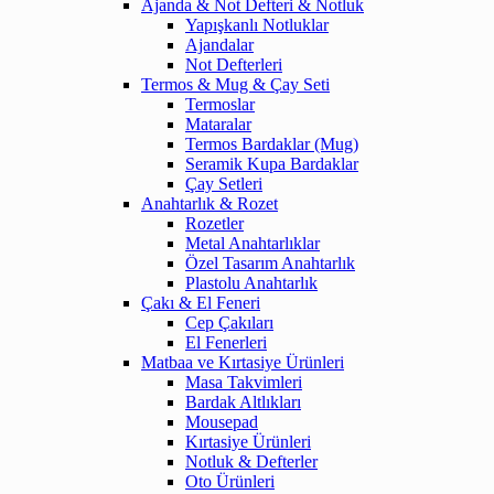
Ajanda & Not Defteri & Notluk
Yapışkanlı Notluklar
Ajandalar
Not Defterleri
Termos & Mug & Çay Seti
Termoslar
Mataralar
Termos Bardaklar (Mug)
Seramik Kupa Bardaklar
Çay Setleri
Anahtarlık & Rozet
Rozetler
Metal Anahtarlıklar
Özel Tasarım Anahtarlık
Plastolu Anahtarlık
Çakı & El Feneri
Cep Çakıları
El Fenerleri
Matbaa ve Kırtasiye Ürünleri
Masa Takvimleri
Bardak Altlıkları
Mousepad
Kırtasiye Ürünleri
Notluk & Defterler
Oto Ürünleri