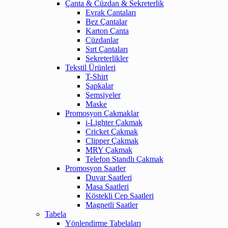
Çanta & Cüzdan & Sekreterlik
Evrak Çantaları
Bez Çantalar
Karton Çanta
Cüzdanlar
Sırt Çantaları
Sekreterlikler
Tekstil Ürünleri
T-Shirt
Şapkalar
Şemsiyeler
Maske
Promosyon Çakmaklar
i-Lighter Çakmak
Cricket Çakmak
Clipper Çakmak
MRY Çakmak
Telefon Standlı Çakmak
Promosyon Saatler
Duvar Saatleri
Masa Saatleri
Köstekli Cep Saatleri
Magnetli Saatler
Tabela
Yönlendirme Tabelaları