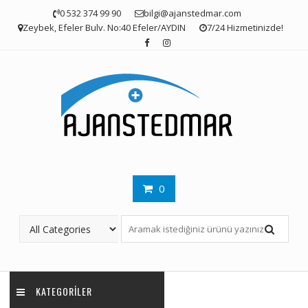
Skip
0 532 374 99 90
bilgi@ajanstedmar.com
to
Zeybek, Efeler Bulv. No:40 Efeler/AYDIN
7/24 Hizmetinizde!
content
0
KATEGORILER