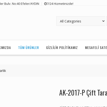
er Bulv. No:40 Efeler/AYDIN
7/24 Hizmetinizde!
KIMIZDA
TÜM ÜRÜNLER
GIZLILIK POLITIKAMIZ
MESAFELI SAT
rlık
AK-2017-P Çift Tara