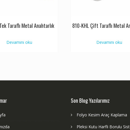
Tek Taraflı Metal Anahtarlık
810-KHL Çift Taraflı Metal A
Devamını oku
Devamını oku
dmar
Son Blog Yazılarımız
yfa
Folyo Kesim Araç Kaplama
mızda
Pleksi Kutu Harfli Borulu Si