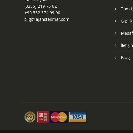
(0256) 219 75 62
Tüm Ü
+90 532 374 99 90
bilgi@ajanstedmar.com
Gizlili
Mesafe
İletişi
Blog