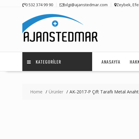
Skip
0 532 374 99 90
bilgi@ajanstedmar.com
Zeybek, Efel
to
content
KATEGORILER
ANASAYFA
HAK
Home
Ürünler
AK-2017-P Çift Taraflı Metal Anahta