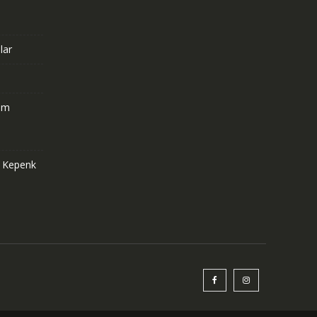
lar
om
e Kepenk