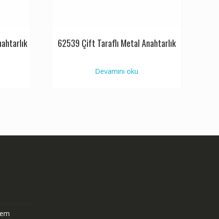
nahtarlık
62539 Çift Taraflı Metal Anahtarlık
Devamını oku
stem