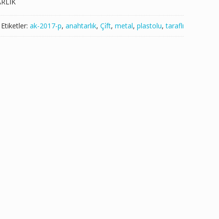
RLIK
Etiketler:
ak-2017-p
,
anahtarlık
,
Çi̇ft
,
metal
,
plastolu
,
taraflı