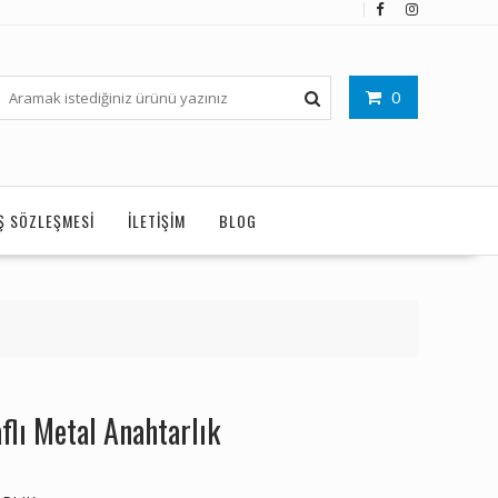
0
IŞ SÖZLEŞMESI
İLETIŞIM
BLOG
flı Metal Anahtarlık