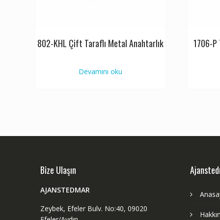
802-KHL Çift Taraflı Metal Anahtarlık
1706-P 
Devamını oku
Bize Ulaşın
Ajanste
AJANSTEDMAR
Anasa
Zeybek, Efeler Bulv. No:40, 09020
Hakkı
Efeler/Aydın