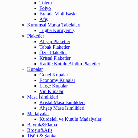
Totem
Folyo
Branda Vinil Baskı
Afiş
Kurumsal Marka Tabelaları
Tuğba Kuruyemiş
Plaketler
Ahşap Plaketler
Tabak Plaketler
Özel Plaketler
Kristal Plaketler
Kadife Kutulu Albüm Plaketler
Kupalar
Genel Kupalar
Economy Kupalar
Large Kupalar
Vip Kupalar
Masa İsimlikleri
Kristal Masa İsimlikleri
Ahşap Masa İsimlikleri
Madalyalar
Kurdeleli ve Kutulu Madalyalar
Bayrak&Flama
Broşür&Afiş
Tişört & Şapka