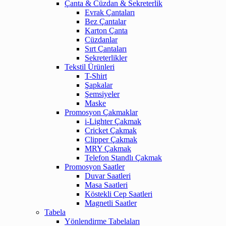
Çanta & Cüzdan & Sekreterlik
Evrak Çantaları
Bez Çantalar
Karton Çanta
Cüzdanlar
Sırt Çantaları
Sekreterlikler
Tekstil Ürünleri
T-Shirt
Şapkalar
Şemsiyeler
Maske
Promosyon Çakmaklar
i-Lighter Çakmak
Cricket Çakmak
Clipper Çakmak
MRY Çakmak
Telefon Standlı Çakmak
Promosyon Saatler
Duvar Saatleri
Masa Saatleri
Köstekli Cep Saatleri
Magnetli Saatler
Tabela
Yönlendirme Tabelaları