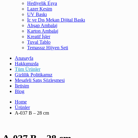
Hediyelik Eşya
Lazer Kesim
UV Baskı
İç ve Dış Mekan Dijital Baskı
Ahşap Ambalaj
Karton Ambalaj
Kreatif İşler
Tuval Tablo
Temassız Hijyen Seti
Anasayfa
Hakkımızda
Tüm Ürünler
Gizlilik Politikamız
Mesafeli Satış Sözleşmesi
İletişim
Blog
Home
Ürünler
A-037 B – 28 cm