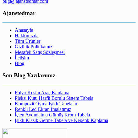
bilgi@ajanstedmar.com
Ajanstedmar
Anasayfa
Hakkımızda
Tüm Ürünler
Gizlilik Politikamız
Mesafeli Satış Sözleşmesi
İletişim
Blog
Son Blog Yazılarımız
Folyo Kesim Araç Kaplama
Pleksi Kutu Harfli Borulu Sistem Tabela
Kompozit Oyma Işıklı Tabelalar
Renkli Led Ekran İmalatımız
İçten Aydınlatma Gümüş Krom Tabela
Işıklı Klasik Germe Tabela ve Kepenk Kaplama