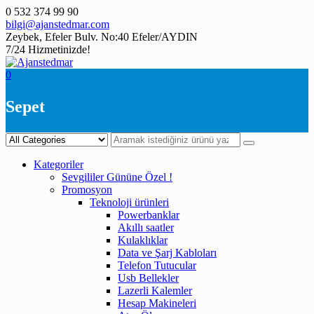
Skip
0 532 374 99 90
to
bilgi@ajanstedmar.com
content
Zeybek, Efeler Bulv. No:40 Efeler/AYDIN
7/24 Hizmetinizde!
0
Sepet
Kategoriler
Sevgililer Gününe Özel !
Promosyon
Teknoloji ürünleri
Powerbanklar
Akıllı saatler
Kulaklıklar
Data ve Şarj Kabloları
Telefon Tutucular
Usb Bellekler
Lazerli Kalemler
Hesap Makineleri