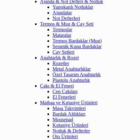
Ajanda & Not Defteri & Notluk
Yapışkanlı Notluklar
Ajandalar
Not Defterleri
Termos & Mug & Çay Seti
Termoslar
Mataralar
Termos Bardaklar (Mug)
Seramik Kupa Bardaklar
Çay Setleri
Anahtarlık & Rozet
Rozetler
Metal Anahtarlıklar
Özel Tasarım Anahtarlık
Plastolu Anahtarlık
Çakı & El Feneri
Cep Çakıları
El Fenerleri
Matbaa ve Kırtasiye Ürünleri
Masa Takvimleri
Bardak Altlıkları
Mousepad
Kırtasiye Ürünleri
Notluk & Defterler
Oto Ürünleri