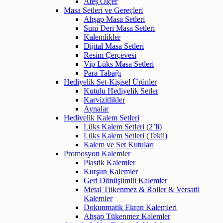
Ateş Ölçer
Masa Setleri ve Gereçleri
Ahşap Masa Setleri
Suni Deri Masa Setleri
Kalemlikler
Dijital Masa Setleri
Resim Çerçevesi
Vip Lüks Masa Setleri
Para Tabağı
Hediyelik Set-Kişisel Ürünler
Kutulu Hediyelik Setler
Karvizitlikler
Aynalar
Hediyelik Kalem Setleri
Lüks Kalem Setleri (2’li)
Lüks Kalem Setleri (Tekli)
Kalem ve Set Kutuları
Promosyon Kalemler
Plastik Kalemler
Kurşun Kalemler
Geri Dönüşümlü Kalemler
Metal Tükenmez & Roller & Versatil
Kalemler
Dokunmatik Ekran Kalemleri
Ahşap Tükenmez Kalemler