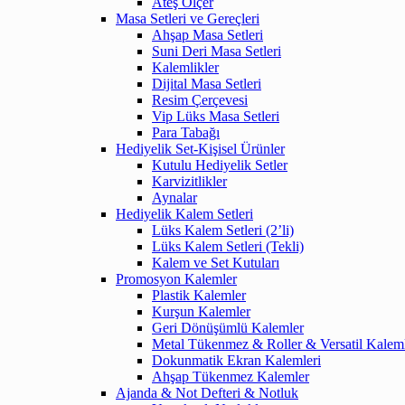
Ateş Ölçer
Masa Setleri ve Gereçleri
Ahşap Masa Setleri
Suni Deri Masa Setleri
Kalemlikler
Dijital Masa Setleri
Resim Çerçevesi
Vip Lüks Masa Setleri
Para Tabağı
Hediyelik Set-Kişisel Ürünler
Kutulu Hediyelik Setler
Karvizitlikler
Aynalar
Hediyelik Kalem Setleri
Lüks Kalem Setleri (2’li)
Lüks Kalem Setleri (Tekli)
Kalem ve Set Kutuları
Promosyon Kalemler
Plastik Kalemler
Kurşun Kalemler
Geri Dönüşümlü Kalemler
Metal Tükenmez & Roller & Versatil Kalem
Dokunmatik Ekran Kalemleri
Ahşap Tükenmez Kalemler
Ajanda & Not Defteri & Notluk