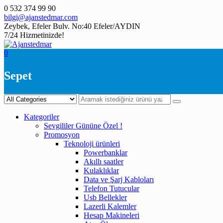
Skip
0 532 374 99 90
to
bilgi@ajanstedmar.com
content
Zeybek, Efeler Bulv. No:40 Efeler/AYDIN
7/24 Hizmetinizde!
0
Sepet
Kategoriler
Sevgililer Gününe Özel !
Promosyon
Teknoloji ürünleri
Powerbanklar
Akıllı saatler
Kulaklıklar
Data ve Şarj Kabloları
Telefon Tutucular
Usb Bellekler
Lazerli Kalemler
Hesap Makineleri