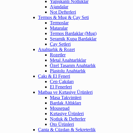
Yapışkanlı Notluklar
Ajandalar
Not Defterleri
Termos & Mug & Çay Seti
Termoslar
Mataralar
Termos Bardaklar (Mug)
Seramik Kupa Bardaklar
Çay Setleri
Anahtarlık & Rozet
Rozetler
Metal Anahtarlıklar
Özel Tasarım Anahtarlık
Plastolu Anahtarlık
Çakı & El Feneri
Cep Çakıları
El Fenerleri
Matbaa ve Kırtasiye Ürünleri
Masa Takvimleri
Bardak Altlıkları
Mousepad
Kırtasiye Ürünleri
Notluk & Defterler
Oto Ürünleri
Çanta & Cüzdan & Sekreterlik