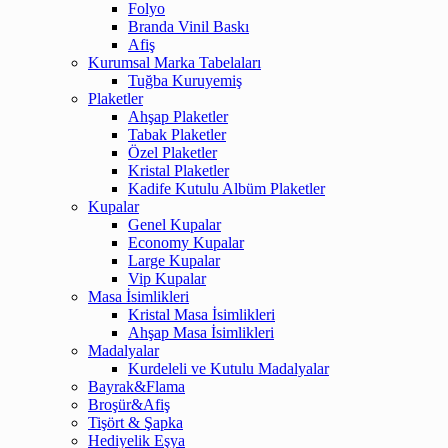
Folyo
Branda Vinil Baskı
Afiş
Kurumsal Marka Tabelaları
Tuğba Kuruyemiş
Plaketler
Ahşap Plaketler
Tabak Plaketler
Özel Plaketler
Kristal Plaketler
Kadife Kutulu Albüm Plaketler
Kupalar
Genel Kupalar
Economy Kupalar
Large Kupalar
Vip Kupalar
Masa İsimlikleri
Kristal Masa İsimlikleri
Ahşap Masa İsimlikleri
Madalyalar
Kurdeleli ve Kutulu Madalyalar
Bayrak&Flama
Broşür&Afiş
Tişört & Şapka
Hediyelik Eşya