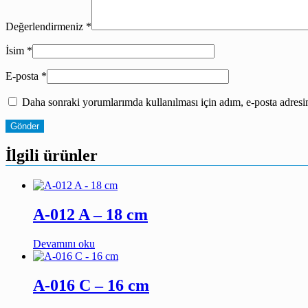
Değerlendirmeniz
*
İsim
*
E-posta
*
Daha sonraki yorumlarımda kullanılması için adım, e-posta adresim
İlgili ürünler
A-012 A – 18 cm
Devamını oku
A-016 C – 16 cm