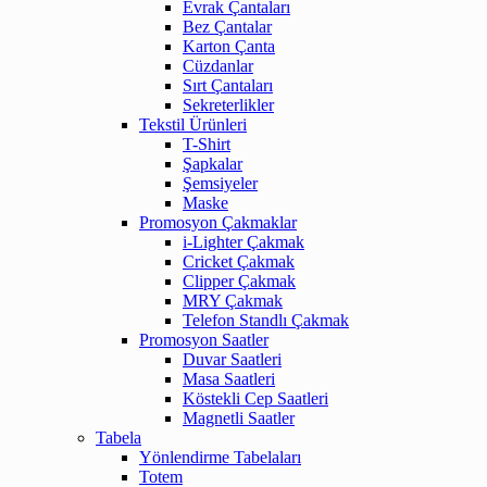
Evrak Çantaları
Bez Çantalar
Karton Çanta
Cüzdanlar
Sırt Çantaları
Sekreterlikler
Tekstil Ürünleri
T-Shirt
Şapkalar
Şemsiyeler
Maske
Promosyon Çakmaklar
i-Lighter Çakmak
Cricket Çakmak
Clipper Çakmak
MRY Çakmak
Telefon Standlı Çakmak
Promosyon Saatler
Duvar Saatleri
Masa Saatleri
Köstekli Cep Saatleri
Magnetli Saatler
Tabela
Yönlendirme Tabelaları
Totem