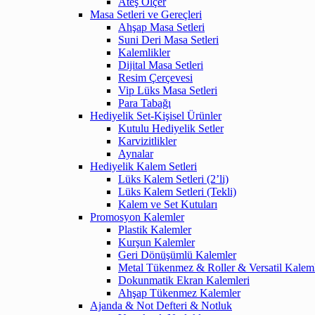
Ateş Ölçer
Masa Setleri ve Gereçleri
Ahşap Masa Setleri
Suni Deri Masa Setleri
Kalemlikler
Dijital Masa Setleri
Resim Çerçevesi
Vip Lüks Masa Setleri
Para Tabağı
Hediyelik Set-Kişisel Ürünler
Kutulu Hediyelik Setler
Karvizitlikler
Aynalar
Hediyelik Kalem Setleri
Lüks Kalem Setleri (2’li)
Lüks Kalem Setleri (Tekli)
Kalem ve Set Kutuları
Promosyon Kalemler
Plastik Kalemler
Kurşun Kalemler
Geri Dönüşümlü Kalemler
Metal Tükenmez & Roller & Versatil Kalem
Dokunmatik Ekran Kalemleri
Ahşap Tükenmez Kalemler
Ajanda & Not Defteri & Notluk