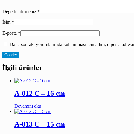
Değerlendirmeniz
*
İsim
*
E-posta
*
Daha sonraki yorumlarımda kullanılması için adım, e-posta adresim
İlgili ürünler
A-012 C – 16 cm
Devamını oku
A-013 C – 15 cm