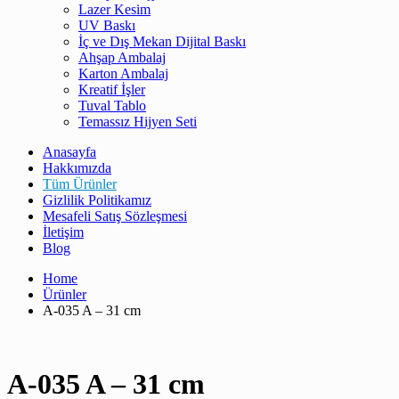
Lazer Kesim
UV Baskı
İç ve Dış Mekan Dijital Baskı
Ahşap Ambalaj
Karton Ambalaj
Kreatif İşler
Tuval Tablo
Temassız Hijyen Seti
Anasayfa
Hakkımızda
Tüm Ürünler
Gizlilik Politikamız
Mesafeli Satış Sözleşmesi
İletişim
Blog
Home
Ürünler
A-035 A – 31 cm
A-035 A – 31 cm