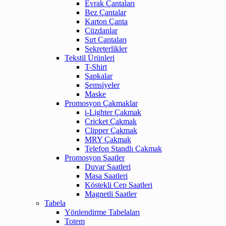
Evrak Çantaları
Bez Çantalar
Karton Çanta
Cüzdanlar
Sırt Çantaları
Sekreterlikler
Tekstil Ürünleri
T-Shirt
Şapkalar
Şemsiyeler
Maske
Promosyon Çakmaklar
i-Lighter Çakmak
Cricket Çakmak
Clipper Çakmak
MRY Çakmak
Telefon Standlı Çakmak
Promosyon Saatler
Duvar Saatleri
Masa Saatleri
Köstekli Cep Saatleri
Magnetli Saatler
Tabela
Yönlendirme Tabelaları
Totem