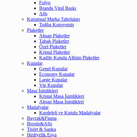
Folyo
Branda Vinil Baskı
Afiş
Kurumsal Marka Tabelaları
Tuğba Kuruyemiş
Plaketler
Ahşap Plaketler
Tabak Plaketler
Özel Plaketler
Kristal Plaketler
Kadife Kutulu Albüm Plaketler
Kupalar
Genel Kupalar
Economy Kupalar
Large Kupalar
Vip Kupalar
Masa İsimlikleri
Kristal Masa İsimlikleri
Ahşap Masa İsimlikleri
Madalyalar
Kurdeleli ve Kutulu Madalyalar
Bayrak&Flama
Broşür&Afiş
Tişört & Şapka
Hediyelik Eşya