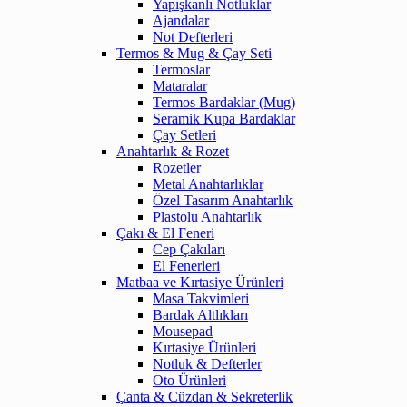
Yapışkanlı Notluklar
Ajandalar
Not Defterleri
Termos & Mug & Çay Seti
Termoslar
Mataralar
Termos Bardaklar (Mug)
Seramik Kupa Bardaklar
Çay Setleri
Anahtarlık & Rozet
Rozetler
Metal Anahtarlıklar
Özel Tasarım Anahtarlık
Plastolu Anahtarlık
Çakı & El Feneri
Cep Çakıları
El Fenerleri
Matbaa ve Kırtasiye Ürünleri
Masa Takvimleri
Bardak Altlıkları
Mousepad
Kırtasiye Ürünleri
Notluk & Defterler
Oto Ürünleri
Çanta & Cüzdan & Sekreterlik