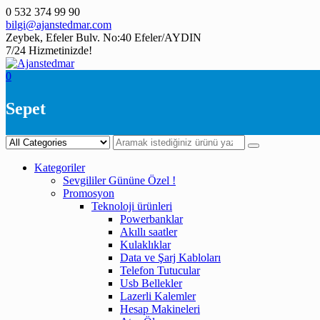
Skip
0 532 374 99 90
to
bilgi@ajanstedmar.com
content
Zeybek, Efeler Bulv. No:40 Efeler/AYDIN
7/24 Hizmetinizde!
0
Sepet
Kategoriler
Sevgililer Gününe Özel !
Promosyon
Teknoloji ürünleri
Powerbanklar
Akıllı saatler
Kulaklıklar
Data ve Şarj Kabloları
Telefon Tutucular
Usb Bellekler
Lazerli Kalemler
Hesap Makineleri