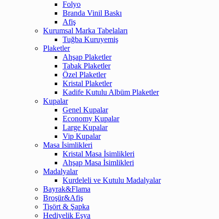
Folyo
Branda Vinil Baskı
Afiş
Kurumsal Marka Tabelaları
Tuğba Kuruyemiş
Plaketler
Ahşap Plaketler
Tabak Plaketler
Özel Plaketler
Kristal Plaketler
Kadife Kutulu Albüm Plaketler
Kupalar
Genel Kupalar
Economy Kupalar
Large Kupalar
Vip Kupalar
Masa İsimlikleri
Kristal Masa İsimlikleri
Ahşap Masa İsimlikleri
Madalyalar
Kurdeleli ve Kutulu Madalyalar
Bayrak&Flama
Broşür&Afiş
Tişört & Şapka
Hediyelik Eşya