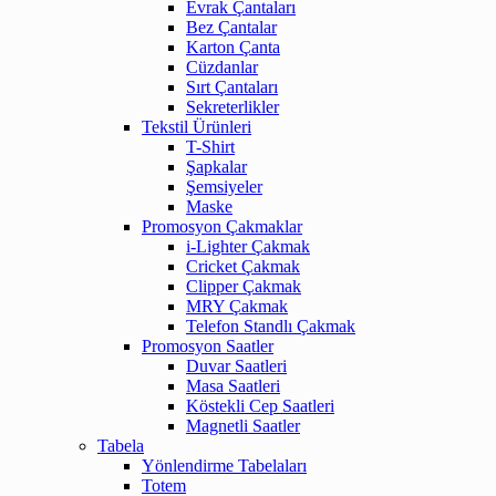
Evrak Çantaları
Bez Çantalar
Karton Çanta
Cüzdanlar
Sırt Çantaları
Sekreterlikler
Tekstil Ürünleri
T-Shirt
Şapkalar
Şemsiyeler
Maske
Promosyon Çakmaklar
i-Lighter Çakmak
Cricket Çakmak
Clipper Çakmak
MRY Çakmak
Telefon Standlı Çakmak
Promosyon Saatler
Duvar Saatleri
Masa Saatleri
Köstekli Cep Saatleri
Magnetli Saatler
Tabela
Yönlendirme Tabelaları
Totem