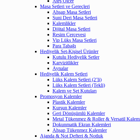
Ateş Ölçer
Masa Setleri ve Gereçleri
Ahşap Masa Setleri
Suni Deri Masa Setleri
Kalemlikler
Dijital Masa Setleri
Resim Çerçevesi
Vip Lüks Masa Setleri
Para Tabağı
Hediyelik Set-Kişisel Ürünler
Kutulu Hediyelik Setler
Karvizitlikler
Aynalar
Hediyelik Kalem Setleri
Lüks Kalem Setleri (2’li)
Lüks Kalem Setleri (Tekli)
Kalem ve Set Kutuları
Promosyon Kalemler
Plastik Kalemler
Kurşun Kalemler
Geri Dönüşümlü Kalemler
Metal Tükenmez & Roller & Versatil Kalem
Dokunmatik Ekran Kalemleri
Ahşap Tükenmez Kalemler
Ajanda & Not Defteri & Notluk