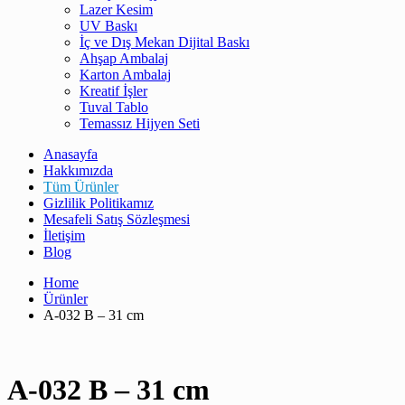
Lazer Kesim
UV Baskı
İç ve Dış Mekan Dijital Baskı
Ahşap Ambalaj
Karton Ambalaj
Kreatif İşler
Tuval Tablo
Temassız Hijyen Seti
Anasayfa
Hakkımızda
Tüm Ürünler
Gizlilik Politikamız
Mesafeli Satış Sözleşmesi
İletişim
Blog
Home
Ürünler
A-032 B – 31 cm
A-032 B – 31 cm