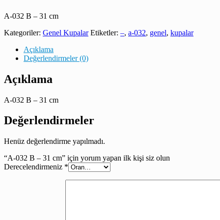
A-032 B – 31 cm
Kategoriler:
Genel Kupalar
Etiketler:
–
,
a-032
,
genel
,
kupalar
Açıklama
Değerlendirmeler (0)
Açıklama
A-032 B – 31 cm
Değerlendirmeler
Henüz değerlendirme yapılmadı.
“A-032 B – 31 cm” için yorum yapan ilk kişi siz olun
Derecelendirmeniz
*