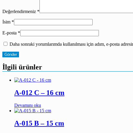
Değerlendirmeniz
*
İsim
*
E-posta
*
Daha sonraki yorumlarımda kullanılması için adım, e-posta adresim
İlgili ürünler
A-012 C – 16 cm
Devamını oku
A-015 B – 15 cm