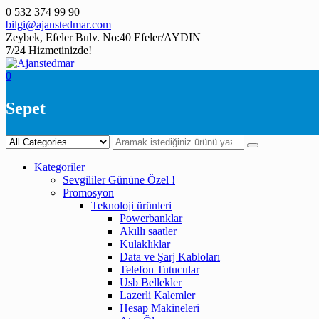
Skip
0 532 374 99 90
to
bilgi@ajanstedmar.com
content
Zeybek, Efeler Bulv. No:40 Efeler/AYDIN
7/24 Hizmetinizde!
0
Sepet
Kategoriler
Sevgililer Gününe Özel !
Promosyon
Teknoloji ürünleri
Powerbanklar
Akıllı saatler
Kulaklıklar
Data ve Şarj Kabloları
Telefon Tutucular
Usb Bellekler
Lazerli Kalemler
Hesap Makineleri