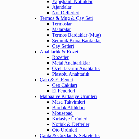
Yapışkanlı Notluklar
Ajandalar
Not Defterleri
Termos & Mug & Çay Seti
Termoslar
Mataralar
Termos Bardaklar (Mug)
Seramik Kupa Bardaklar
Çay Setleri
Anahtarlık & Rozet
Rozetler
Metal Anahtarlıklar
Özel Tasarım Anahtarlık
Plastolu Anahtarlık
Çakı & El Feneri
Cep Çakıları
El Fenerleri
Matbaa ve Kırtasiye Ürünleri
Masa Takvimleri
Bardak Altlıkları
Mousepad
Kırtasiye Ürünleri
Notluk & Defterler
Oto Ürünleri
Çanta & Cüzdan & Sekreterlik