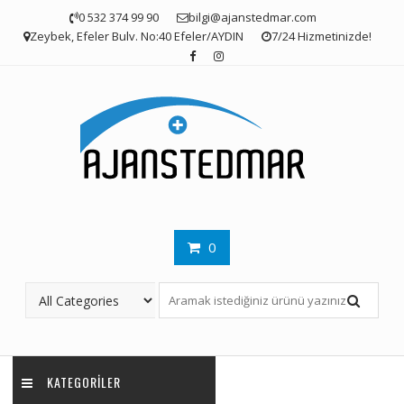
Skip
0 532 374 99 90
bilgi@ajanstedmar.com
to
Zeybek, Efeler Bulv. No:40 Efeler/AYDIN
7/24 Hizmetinizde!
content
0
KATEGORILER