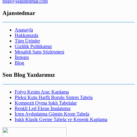
bilgi@ajanstedmar.com
Ajanstedmar
Anasayfa
Hakkımızda
Tüm Ürünler
Gizlilik Politikamız
Mesafeli Satış Sözleşmesi
İletişim
Blog
Son Blog Yazılarımız
Folyo Kesim Araç Kaplama
Pleksi Kutu Harfli Borulu Sistem Tabela
Kompozit Oyma Işıklı Tabelalar
Renkli Led Ekran İmalatımız
İçten Aydınlatma Gümüş Krom Tabela
Işıklı Klasik Germe Tabela ve Kepenk Kaplama