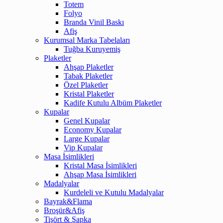
Totem
Folyo
Branda Vinil Baskı
Afiş
Kurumsal Marka Tabelaları
Tuğba Kuruyemiş
Plaketler
Ahşap Plaketler
Tabak Plaketler
Özel Plaketler
Kristal Plaketler
Kadife Kutulu Albüm Plaketler
Kupalar
Genel Kupalar
Economy Kupalar
Large Kupalar
Vip Kupalar
Masa İsimlikleri
Kristal Masa İsimlikleri
Ahşap Masa İsimlikleri
Madalyalar
Kurdeleli ve Kutulu Madalyalar
Bayrak&Flama
Broşür&Afiş
Tişört & Şapka