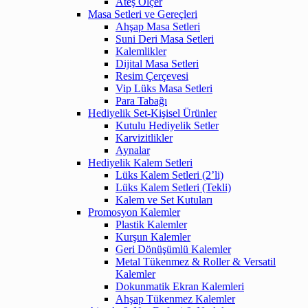
Ateş Ölçer
Masa Setleri ve Gereçleri
Ahşap Masa Setleri
Suni Deri Masa Setleri
Kalemlikler
Dijital Masa Setleri
Resim Çerçevesi
Vip Lüks Masa Setleri
Para Tabağı
Hediyelik Set-Kişisel Ürünler
Kutulu Hediyelik Setler
Karvizitlikler
Aynalar
Hediyelik Kalem Setleri
Lüks Kalem Setleri (2’li)
Lüks Kalem Setleri (Tekli)
Kalem ve Set Kutuları
Promosyon Kalemler
Plastik Kalemler
Kurşun Kalemler
Geri Dönüşümlü Kalemler
Metal Tükenmez & Roller & Versatil
Kalemler
Dokunmatik Ekran Kalemleri
Ahşap Tükenmez Kalemler