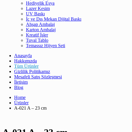
Hediyelik Eşya
Lazer Kesim
UV Baskı
İç ve Dış Mekan Dijital Baskı
Ahşap Ambalaj
Karton Ambalaj
Kreatif İşler
Tuval Tablo
Temassız Hijyen Seti
Anasayfa
Hakkımızda
Tüm Ürünler
Gizlilik Politikamız
Mesafeli Satış Sözleşmesi
İletişim
Blog
Home
Ürünler
A-021 A – 23 cm