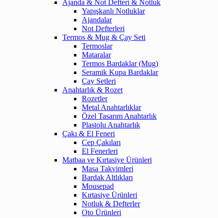
Ajanda & Not Defteri & Notluk
Yapışkanlı Notluklar
Ajandalar
Not Defterleri
Termos & Mug & Çay Seti
Termoslar
Mataralar
Termos Bardaklar (Mug)
Seramik Kupa Bardaklar
Çay Setleri
Anahtarlık & Rozet
Rozetler
Metal Anahtarlıklar
Özel Tasarım Anahtarlık
Plastolu Anahtarlık
Çakı & El Feneri
Cep Çakıları
El Fenerleri
Matbaa ve Kırtasiye Ürünleri
Masa Takvimleri
Bardak Altlıkları
Mousepad
Kırtasiye Ürünleri
Notluk & Defterler
Oto Ürünleri