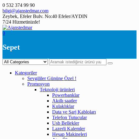
Skip
0 532 374 99 90
to
bilgi@ajanstedmar.com
content
Zeybek, Efeler Bulv. No:40 Efeler/AYDIN
7/24 Hizmetinizde!
0
Sepet
Kategoriler
Sevgililer Gününe Özel !
Promosyon
Teknoloji ürünleri
Powerbanklar
Akıllı saatler
Kulaklıklar
Data ve Şarj Kabloları
Telefon Tutucular
Usb Bellekler
Lazerli Kalemler
Hesap Makineleri