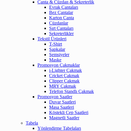
Çanta & Cüzdan & Sekreterlik
Evrak Çantaları
Bez Çantalar
Karton Çanta
Cüzdanlar
Sırt Çantaları
Sekreterlikler
Tekstil Ürünleri
T-Shirt
Şapkalar
Şemsiyeler
Maske
Promosyon Çakmaklar
i-Lighter Çakmak
Cricket Çakmak
Clipper Çakmak
MRY Çakmak
Telefon Standlı Çakmak
Promosyon Saatler
Duvar Saatleri
Masa Saatleri
Köstekli Cep Saatleri
Magnetli Saatler
Tabela
Yönlendirme Tabelaları