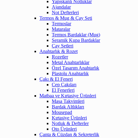
Yapışkanlı Notluklar
Ajandalar
Not Defterleri
Termos & Mug & Çay Seti
Termoslar
Mataralar
Termos Bardaklar (Mug)
Seramik Kupa Bardaklar
Çay Setleri
Anahtarlık & Rozet
Rozetler
Metal Anahtarlıklar
Özel Tasarım Anahtarlık
Plastolu Anahtarlık
Çakı & El Feneri
Cep Çakıları
El Fenerleri
Matbaa ve Kırtasiye Ürünleri
Masa Takvimleri
Bardak Altlıkları
Mousepad
Kırtasiye Ürünleri
Notluk & Defterler
Oto Ürünleri
Çanta & Cüzdan & Sekreterlik