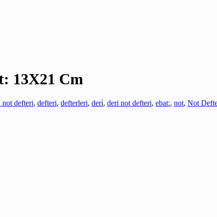
at: 13X21 Cm
i not defteri
,
defteri
,
defterleri
,
deri̇
,
deri not defteri
,
ebat:
,
not
,
Not Defte