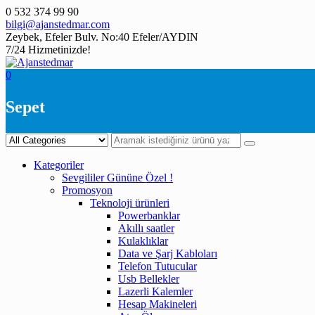
Skip
0 532 374 99 90
to
bilgi@ajanstedmar.com
content
Zeybek, Efeler Bulv. No:40 Efeler/AYDIN
7/24 Hizmetinizde!
0
Sepet
Kategoriler
Sevgililer Gününe Özel !
Promosyon
Teknoloji ürünleri
Powerbanklar
Akıllı saatler
Kulaklıklar
Data ve Şarj Kabloları
Telefon Tutucular
Usb Bellekler
Lazerli Kalemler
Hesap Makineleri