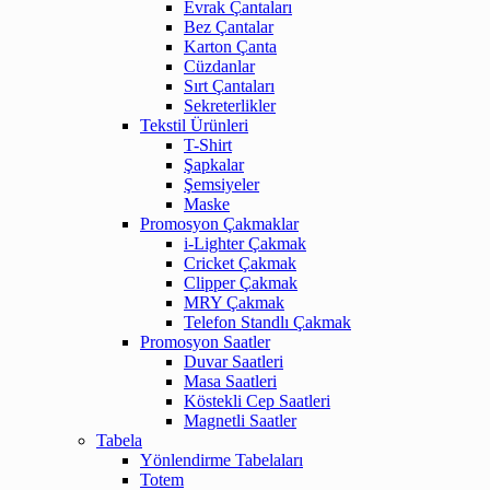
Evrak Çantaları
Bez Çantalar
Karton Çanta
Cüzdanlar
Sırt Çantaları
Sekreterlikler
Tekstil Ürünleri
T-Shirt
Şapkalar
Şemsiyeler
Maske
Promosyon Çakmaklar
i-Lighter Çakmak
Cricket Çakmak
Clipper Çakmak
MRY Çakmak
Telefon Standlı Çakmak
Promosyon Saatler
Duvar Saatleri
Masa Saatleri
Köstekli Cep Saatleri
Magnetli Saatler
Tabela
Yönlendirme Tabelaları
Totem