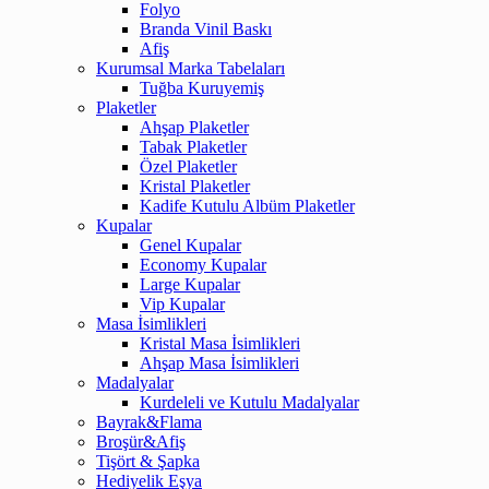
Folyo
Branda Vinil Baskı
Afiş
Kurumsal Marka Tabelaları
Tuğba Kuruyemiş
Plaketler
Ahşap Plaketler
Tabak Plaketler
Özel Plaketler
Kristal Plaketler
Kadife Kutulu Albüm Plaketler
Kupalar
Genel Kupalar
Economy Kupalar
Large Kupalar
Vip Kupalar
Masa İsimlikleri
Kristal Masa İsimlikleri
Ahşap Masa İsimlikleri
Madalyalar
Kurdeleli ve Kutulu Madalyalar
Bayrak&Flama
Broşür&Afiş
Tişört & Şapka
Hediyelik Eşya