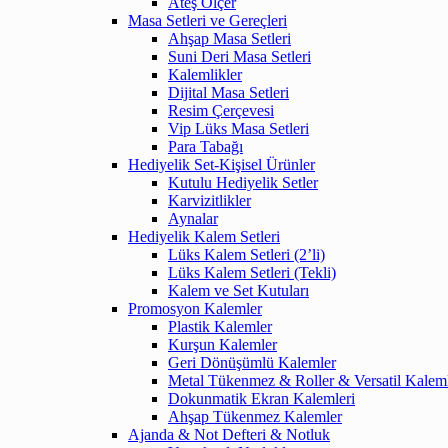
Ateş Ölçer
Masa Setleri ve Gereçleri
Ahşap Masa Setleri
Suni Deri Masa Setleri
Kalemlikler
Dijital Masa Setleri
Resim Çerçevesi
Vip Lüks Masa Setleri
Para Tabağı
Hediyelik Set-Kişisel Ürünler
Kutulu Hediyelik Setler
Karvizitlikler
Aynalar
Hediyelik Kalem Setleri
Lüks Kalem Setleri (2’li)
Lüks Kalem Setleri (Tekli)
Kalem ve Set Kutuları
Promosyon Kalemler
Plastik Kalemler
Kurşun Kalemler
Geri Dönüşümlü Kalemler
Metal Tükenmez & Roller & Versatil Kalem
Dokunmatik Ekran Kalemleri
Ahşap Tükenmez Kalemler
Ajanda & Not Defteri & Notluk