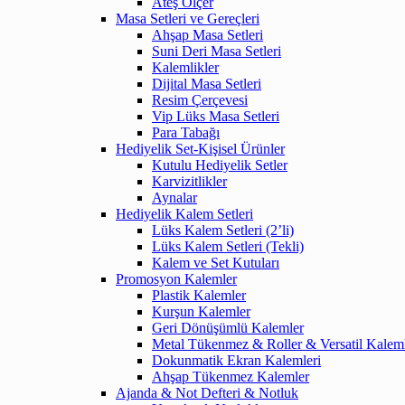
Ateş Ölçer
Masa Setleri ve Gereçleri
Ahşap Masa Setleri
Suni Deri Masa Setleri
Kalemlikler
Dijital Masa Setleri
Resim Çerçevesi
Vip Lüks Masa Setleri
Para Tabağı
Hediyelik Set-Kişisel Ürünler
Kutulu Hediyelik Setler
Karvizitlikler
Aynalar
Hediyelik Kalem Setleri
Lüks Kalem Setleri (2’li)
Lüks Kalem Setleri (Tekli)
Kalem ve Set Kutuları
Promosyon Kalemler
Plastik Kalemler
Kurşun Kalemler
Geri Dönüşümlü Kalemler
Metal Tükenmez & Roller & Versatil Kalem
Dokunmatik Ekran Kalemleri
Ahşap Tükenmez Kalemler
Ajanda & Not Defteri & Notluk