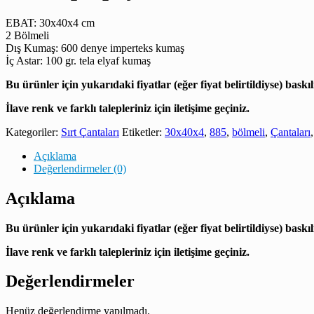
EBAT: 30x40x4 cm
2 Bölmeli
Dış Kumaş: 600 denye imperteks kumaş
İç Astar: 100 gr. tela elyaf kumaş
Bu ürünler için yukarıdaki fiyatlar (eğer fiyat belirtildiyse) baskılı
İlave renk ve farklı talepleriniz için iletişime geçiniz.
Kategoriler:
Sırt Çantaları
Etiketler:
30x40x4
,
885
,
bölmeli
,
Çantaları
Açıklama
Değerlendirmeler (0)
Açıklama
Bu ürünler için yukarıdaki fiyatlar (eğer fiyat belirtildiyse) baskılı
İlave renk ve farklı talepleriniz için iletişime geçiniz.
Değerlendirmeler
Henüz değerlendirme yapılmadı.