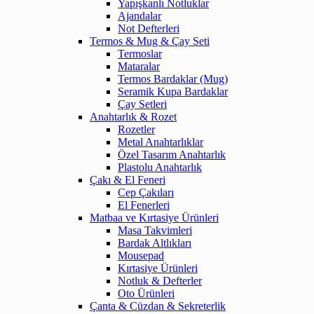
Yapışkanlı Notluklar
Ajandalar
Not Defterleri
Termos & Mug & Çay Seti
Termoslar
Mataralar
Termos Bardaklar (Mug)
Seramik Kupa Bardaklar
Çay Setleri
Anahtarlık & Rozet
Rozetler
Metal Anahtarlıklar
Özel Tasarım Anahtarlık
Plastolu Anahtarlık
Çakı & El Feneri
Cep Çakıları
El Fenerleri
Matbaa ve Kırtasiye Ürünleri
Masa Takvimleri
Bardak Altlıkları
Mousepad
Kırtasiye Ürünleri
Notluk & Defterler
Oto Ürünleri
Çanta & Cüzdan & Sekreterlik