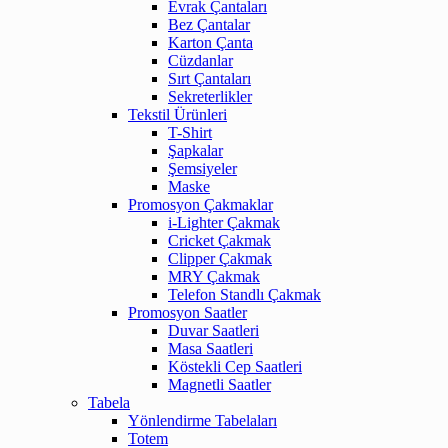
Evrak Çantaları
Bez Çantalar
Karton Çanta
Cüzdanlar
Sırt Çantaları
Sekreterlikler
Tekstil Ürünleri
T-Shirt
Şapkalar
Şemsiyeler
Maske
Promosyon Çakmaklar
i-Lighter Çakmak
Cricket Çakmak
Clipper Çakmak
MRY Çakmak
Telefon Standlı Çakmak
Promosyon Saatler
Duvar Saatleri
Masa Saatleri
Köstekli Cep Saatleri
Magnetli Saatler
Tabela
Yönlendirme Tabelaları
Totem