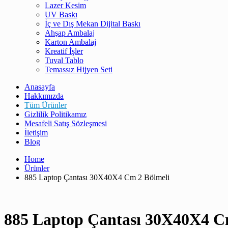
Lazer Kesim
UV Baskı
İç ve Dış Mekan Dijital Baskı
Ahşap Ambalaj
Karton Ambalaj
Kreatif İşler
Tuval Tablo
Temassız Hijyen Seti
Anasayfa
Hakkımızda
Tüm Ürünler
Gizlilik Politikamız
Mesafeli Satış Sözleşmesi
İletişim
Blog
Home
Ürünler
885 Laptop Çantası 30X40X4 Cm 2 Bölmeli
885 Laptop Çantası 30X40X4 C