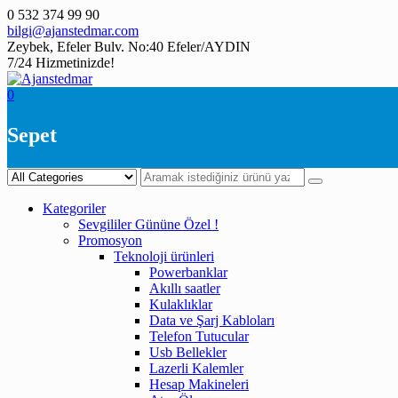
Skip
0 532 374 99 90
to
bilgi@ajanstedmar.com
content
Zeybek, Efeler Bulv. No:40 Efeler/AYDIN
7/24 Hizmetinizde!
0
Sepet
Kategoriler
Sevgililer Gününe Özel !
Promosyon
Teknoloji ürünleri
Powerbanklar
Akıllı saatler
Kulaklıklar
Data ve Şarj Kabloları
Telefon Tutucular
Usb Bellekler
Lazerli Kalemler
Hesap Makineleri