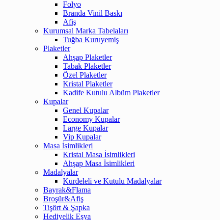
Folyo
Branda Vinil Baskı
Afiş
Kurumsal Marka Tabelaları
Tuğba Kuruyemiş
Plaketler
Ahşap Plaketler
Tabak Plaketler
Özel Plaketler
Kristal Plaketler
Kadife Kutulu Albüm Plaketler
Kupalar
Genel Kupalar
Economy Kupalar
Large Kupalar
Vip Kupalar
Masa İsimlikleri
Kristal Masa İsimlikleri
Ahşap Masa İsimlikleri
Madalyalar
Kurdeleli ve Kutulu Madalyalar
Bayrak&Flama
Broşür&Afiş
Tişört & Şapka
Hediyelik Eşya