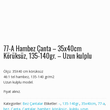
77-A Hambez Çanta – 35x40cm
Körüksüz, 135-140gr. – Uzun kulplu
Ölçü: 35X40 cm körüksüz
46:1 tel hambez, 135-140 gr/m2
Uzun kulplu model.
Fiyat alınız.
Kategoriler:
Bez Çantalar
Etiketler:
–
,
135-140gr.
,
35x40cm
,
77-a
,
bez
,
Çanta
,
Çantalar
,
hambez
,
körüksüz,
,
kulplu
,
uzun