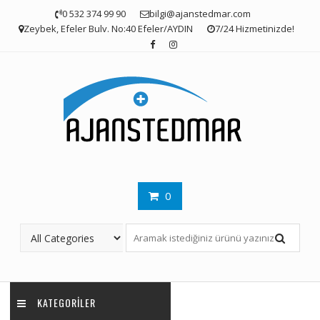
Skip
0 532 374 99 90
bilgi@ajanstedmar.com
to
Zeybek, Efeler Bulv. No:40 Efeler/AYDIN
7/24 Hizmetinizde!
content
0
KATEGORILER