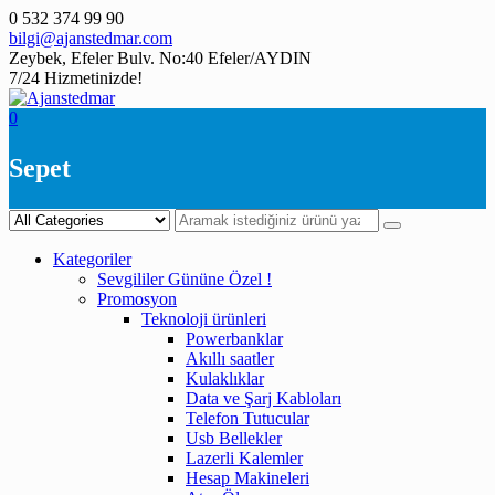
Skip
0 532 374 99 90
to
bilgi@ajanstedmar.com
content
Zeybek, Efeler Bulv. No:40 Efeler/AYDIN
7/24 Hizmetinizde!
0
Sepet
Kategoriler
Sevgililer Gününe Özel !
Promosyon
Teknoloji ürünleri
Powerbanklar
Akıllı saatler
Kulaklıklar
Data ve Şarj Kabloları
Telefon Tutucular
Usb Bellekler
Lazerli Kalemler
Hesap Makineleri