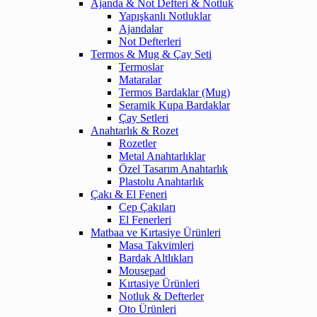
Ajanda & Not Defteri & Notluk
Yapışkanlı Notluklar
Ajandalar
Not Defterleri
Termos & Mug & Çay Seti
Termoslar
Mataralar
Termos Bardaklar (Mug)
Seramik Kupa Bardaklar
Çay Setleri
Anahtarlık & Rozet
Rozetler
Metal Anahtarlıklar
Özel Tasarım Anahtarlık
Plastolu Anahtarlık
Çakı & El Feneri
Cep Çakıları
El Fenerleri
Matbaa ve Kırtasiye Ürünleri
Masa Takvimleri
Bardak Altlıkları
Mousepad
Kırtasiye Ürünleri
Notluk & Defterler
Oto Ürünleri