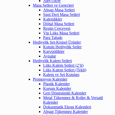
Ateş Ölçer
Masa Setleri ve Gereçleri
Ahşap Masa Setleri
Suni Deri Masa Setleri
Kalemlikler
Dijital Masa Setleri
Resim Çerçevesi
Vip Lüks Masa Setleri
Para Tabağı
Hediyelik Set-Kişisel Ürünler
Kutulu Hediyelik Setler
Karvizitlikler
Aynalar
Hediyelik Kalem Setleri
Lüks Kalem Setleri (2’li)
Lüks Kalem Setleri (Tekli)
Kalem ve Set Kutuları
Promosyon Kalemler
Plastik Kalemler
Kurşun Kalemler
Geri Dönüşümlü Kalemler
Metal Tükenmez & Roller & Versatil
Kalemler
Dokunmatik Ekran Kalemleri
Ahşap Tükenmez Kalemler