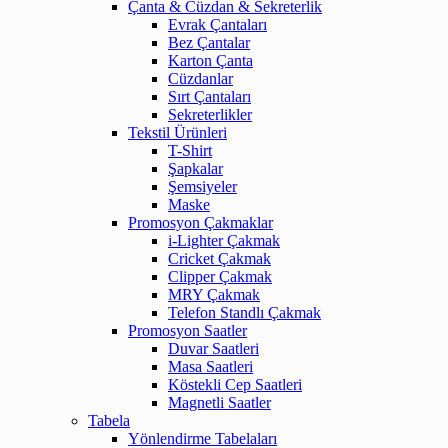
Çanta & Cüzdan & Sekreterlik
Evrak Çantaları
Bez Çantalar
Karton Çanta
Cüzdanlar
Sırt Çantaları
Sekreterlikler
Tekstil Ürünleri
T-Shirt
Şapkalar
Şemsiyeler
Maske
Promosyon Çakmaklar
i-Lighter Çakmak
Cricket Çakmak
Clipper Çakmak
MRY Çakmak
Telefon Standlı Çakmak
Promosyon Saatler
Duvar Saatleri
Masa Saatleri
Köstekli Cep Saatleri
Magnetli Saatler
Tabela
Yönlendirme Tabelaları