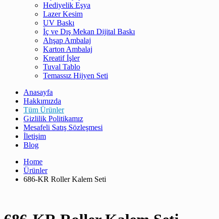
Hediyelik Eşya
Lazer Kesim
UV Baskı
İç ve Dış Mekan Dijital Baskı
Ahşap Ambalaj
Karton Ambalaj
Kreatif İşler
Tuval Tablo
Temassız Hijyen Seti
Anasayfa
Hakkımızda
Tüm Ürünler
Gizlilik Politikamız
Mesafeli Satış Sözleşmesi
İletişim
Blog
Home
Ürünler
686-KR Roller Kalem Seti