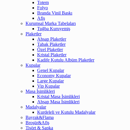
Totem
Folyo
Branda Vinil Baskı
Afiş
Kurumsal Marka Tabelaları
Tuğba Kuruyemiş
Plaketler
Ahşap Plaketler
Tabak Plaketler
Özel Plaketler
Kristal Plaketler
Kadife Kutulu Albüm Plaketler
Kupalar
Genel Kupalar
Economy Kupalar
Large Kupalar
Vip Kupalar
Masa İsimlikleri
Kristal Masa İsimlikleri
Ahşap Masa İsimlikleri
Madalyalar
Kurdeleli ve Kutulu Madalyalar
Bayrak&Flama
Broşür&Afiş
Tişört & Şapka