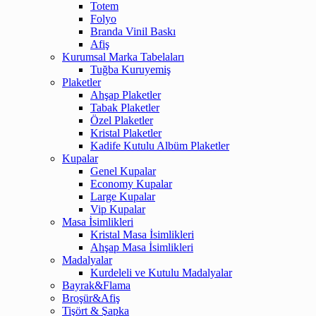
Totem
Folyo
Branda Vinil Baskı
Afiş
Kurumsal Marka Tabelaları
Tuğba Kuruyemiş
Plaketler
Ahşap Plaketler
Tabak Plaketler
Özel Plaketler
Kristal Plaketler
Kadife Kutulu Albüm Plaketler
Kupalar
Genel Kupalar
Economy Kupalar
Large Kupalar
Vip Kupalar
Masa İsimlikleri
Kristal Masa İsimlikleri
Ahşap Masa İsimlikleri
Madalyalar
Kurdeleli ve Kutulu Madalyalar
Bayrak&Flama
Broşür&Afiş
Tişört & Şapka