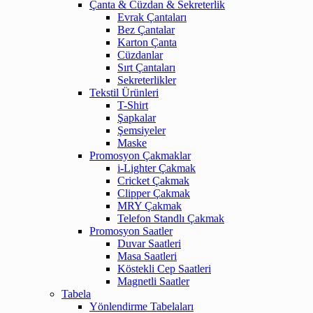
Çanta & Cüzdan & Sekreterlik
Evrak Çantaları
Bez Çantalar
Karton Çanta
Cüzdanlar
Sırt Çantaları
Sekreterlikler
Tekstil Ürünleri
T-Shirt
Şapkalar
Şemsiyeler
Maske
Promosyon Çakmaklar
i-Lighter Çakmak
Cricket Çakmak
Clipper Çakmak
MRY Çakmak
Telefon Standlı Çakmak
Promosyon Saatler
Duvar Saatleri
Masa Saatleri
Köstekli Cep Saatleri
Magnetli Saatler
Tabela
Yönlendirme Tabelaları