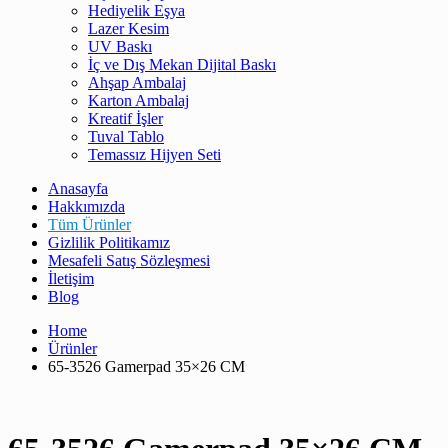
Hediyelik Eşya
Lazer Kesim
UV Baskı
İç ve Dış Mekan Dijital Baskı
Ahşap Ambalaj
Karton Ambalaj
Kreatif İşler
Tuval Tablo
Temassız Hijyen Seti
Anasayfa
Hakkımızda
Tüm Ürünler
Gizlilik Politikamız
Mesafeli Satış Sözleşmesi
İletişim
Blog
Home
Ürünler
65-3526 Gamerpad 35×26 CM