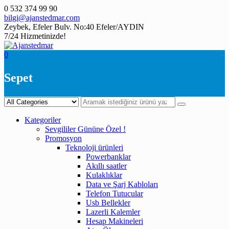
Skip
0 532 374 99 90
to
bilgi@ajanstedmar.com
content
Zeybek, Efeler Bulv. No:40 Efeler/AYDIN
7/24 Hizmetinizde!
0
Sepet
Kategoriler
Sevgililer Gününe Özel !
Promosyon
Teknoloji ürünleri
Powerbanklar
Akıllı saatler
Kulaklıklar
Data ve Şarj Kabloları
Telefon Tutucular
Usb Bellekler
Lazerli Kalemler
Hesap Makineleri