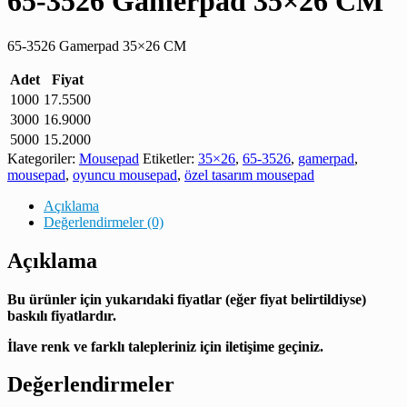
65-3526 Gamerpad 35×26 CM
65-3526 Gamerpad 35×26 CM
Adet
Fiyat
1000
17.5500
3000
16.9000
5000
15.2000
Kategoriler:
Mousepad
Etiketler:
35×26
,
65-3526
,
gamerpad
,
mousepad
,
oyuncu mousepad
,
özel tasarım mousepad
Açıklama
Değerlendirmeler (0)
Açıklama
Bu ürünler için yukarıdaki fiyatlar (eğer fiyat belirtildiyse)
baskılı fiyatlardır.
İlave renk ve farklı talepleriniz için iletişime geçiniz.
Değerlendirmeler