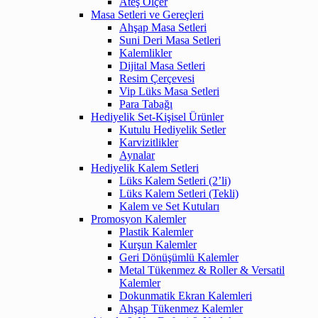
Ateş Ölçer
Masa Setleri ve Gereçleri
Ahşap Masa Setleri
Suni Deri Masa Setleri
Kalemlikler
Dijital Masa Setleri
Resim Çerçevesi
Vip Lüks Masa Setleri
Para Tabağı
Hediyelik Set-Kişisel Ürünler
Kutulu Hediyelik Setler
Karvizitlikler
Aynalar
Hediyelik Kalem Setleri
Lüks Kalem Setleri (2’li)
Lüks Kalem Setleri (Tekli)
Kalem ve Set Kutuları
Promosyon Kalemler
Plastik Kalemler
Kurşun Kalemler
Geri Dönüşümlü Kalemler
Metal Tükenmez & Roller & Versatil
Kalemler
Dokunmatik Ekran Kalemleri
Ahşap Tükenmez Kalemler