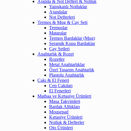
Ajanda & Not Defteri & Notluk
Yapışkanlı Notluklar
Ajandalar
Not Defterleri
Termos & Mug & Çay Seti
Termoslar
Mataralar
Termos Bardaklar (Mug)
Seramik Kupa Bardaklar
Çay Setleri
Anahtarlık & Rozet
Rozetler
Metal Anahtarlıklar
Özel Tasarım Anahtarlık
Plastolu Anahtarlık
Çakı & El Feneri
Cep Çakıları
El Fenerleri
Matbaa ve Kırtasiye Ürünleri
Masa Takvimleri
Bardak Altlıkları
Mousepad
Kırtasiye Ürünleri
Notluk & Defterler
Oto Ürünleri