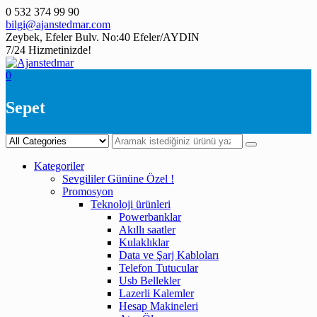
Skip
0 532 374 99 90
to
bilgi@ajanstedmar.com
content
Zeybek, Efeler Bulv. No:40 Efeler/AYDIN
7/24 Hizmetinizde!
0
Sepet
Kategoriler
Sevgililer Gününe Özel !
Promosyon
Teknoloji ürünleri
Powerbanklar
Akıllı saatler
Kulaklıklar
Data ve Şarj Kabloları
Telefon Tutucular
Usb Bellekler
Lazerli Kalemler
Hesap Makineleri