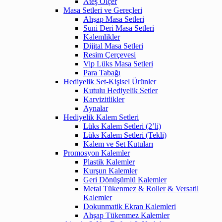
Ateş Ölçer
Masa Setleri ve Gereçleri
Ahşap Masa Setleri
Suni Deri Masa Setleri
Kalemlikler
Dijital Masa Setleri
Resim Çerçevesi
Vip Lüks Masa Setleri
Para Tabağı
Hediyelik Set-Kişisel Ürünler
Kutulu Hediyelik Setler
Karvizitlikler
Aynalar
Hediyelik Kalem Setleri
Lüks Kalem Setleri (2’li)
Lüks Kalem Setleri (Tekli)
Kalem ve Set Kutuları
Promosyon Kalemler
Plastik Kalemler
Kurşun Kalemler
Geri Dönüşümlü Kalemler
Metal Tükenmez & Roller & Versatil
Kalemler
Dokunmatik Ekran Kalemleri
Ahşap Tükenmez Kalemler