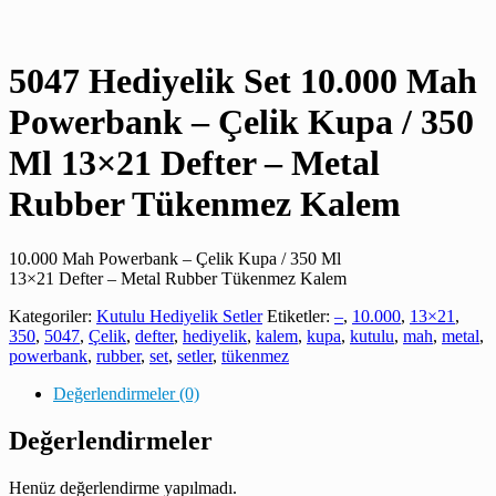
5047 Hediyelik Set 10.000 Mah
Powerbank – Çelik Kupa / 350
Ml 13×21 Defter – Metal
Rubber Tükenmez Kalem
10.000 Mah Powerbank – Çelik Kupa / 350 Ml
13×21 Defter – Metal Rubber Tükenmez Kalem
Kategoriler:
Kutulu Hediyelik Setler
Etiketler:
–
,
10.000
,
13×21
,
350
,
5047
,
Çelik
,
defter
,
hediyelik
,
kalem
,
kupa
,
kutulu
,
mah
,
metal
,
powerbank
,
rubber
,
set
,
setler
,
tükenmez
Değerlendirmeler (0)
Değerlendirmeler
Henüz değerlendirme yapılmadı.