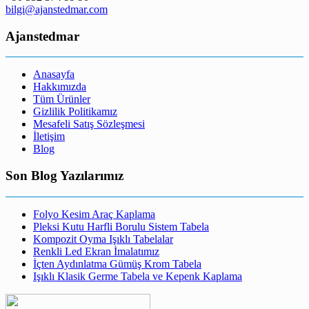
bilgi@ajanstedmar.com
Ajanstedmar
Anasayfa
Hakkımızda
Tüm Ürünler
Gizlilik Politikamız
Mesafeli Satış Sözleşmesi
İletişim
Blog
Son Blog Yazılarımız
Folyo Kesim Araç Kaplama
Pleksi Kutu Harfli Borulu Sistem Tabela
Kompozit Oyma Işıklı Tabelalar
Renkli Led Ekran İmalatımız
İçten Aydınlatma Gümüş Krom Tabela
Işıklı Klasik Germe Tabela ve Kepenk Kaplama