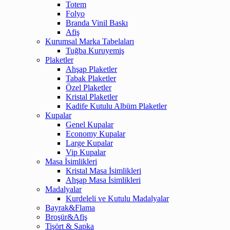
Totem
Folyo
Branda Vinil Baskı
Afiş
Kurumsal Marka Tabelaları
Tuğba Kuruyemiş
Plaketler
Ahşap Plaketler
Tabak Plaketler
Özel Plaketler
Kristal Plaketler
Kadife Kutulu Albüm Plaketler
Kupalar
Genel Kupalar
Economy Kupalar
Large Kupalar
Vip Kupalar
Masa İsimlikleri
Kristal Masa İsimlikleri
Ahşap Masa İsimlikleri
Madalyalar
Kurdeleli ve Kutulu Madalyalar
Bayrak&Flama
Broşür&Afiş
Tişört & Şapka