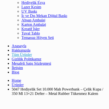
Hediyelik Eşya
Lazer Kesim
UV Baskı
İç ve Dış Mekan Dijital Baskı
Ahşap Ambalaj
Karton Ambalaj
Kreatif İşler
Tuval Tablo
Temassız Hijyen Seti
Anasayfa
Hakkımızda
Tüm Ürünler
Gizlilik Politikamız
Mesafeli Satış Sözleşmesi
İletişim
Blog
Home
Ürünler
5047 Hediyelik Set 10.000 Mah Powerbank – Çelik Kupa /
350 Ml 13×21 Defter – Metal Rubber Tükenmez Kalem