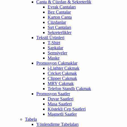
Çanta & Cüzdan & Sekreterlik
Evrak Çantaları
Bez Çantalar
Karton Çanta
Cüzdanlar
Sırt Çantaları
Sekreterlikler
Tekstil Ürünleri
T-Shirt
Şapkalar
Şemsiyeler
Maske
Promosyon Çakmaklar
i-Lighter Çakmak
Cricket Çakmak
Clipper Çakmak
MRY Çakmak
Telefon Standlı Çakmak
Promosyon Saatler
Duvar Saatleri
Masa Saatleri
Köstekli Cep Saatleri
Magnetli Saatler
Tabela
Yönlendirme Tabelaları