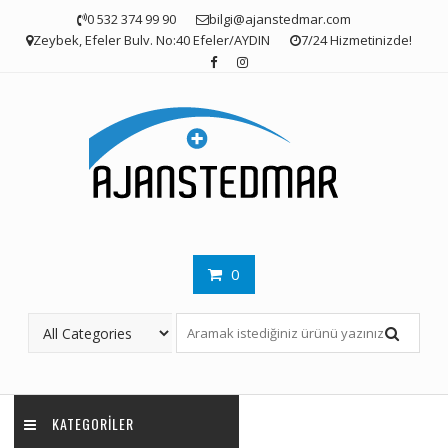
Skip
0 532 374 99 90
bilgi@ajanstedmar.com
to
Zeybek, Efeler Bulv. No:40 Efeler/AYDIN
7/24 Hizmetinizde!
content
0
KATEGORILER