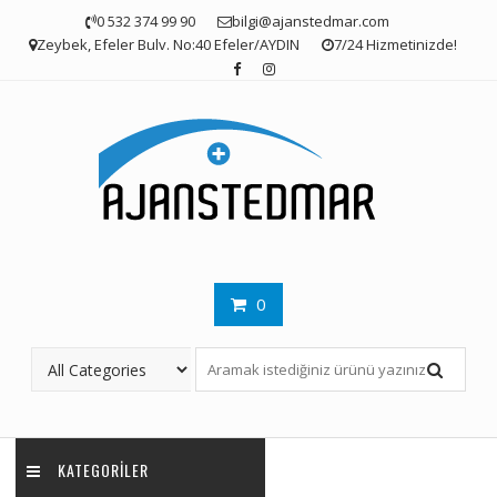
Skip
0 532 374 99 90
bilgi@ajanstedmar.com
to
Zeybek, Efeler Bulv. No:40 Efeler/AYDIN
7/24 Hizmetinizde!
content
0
KATEGORILER