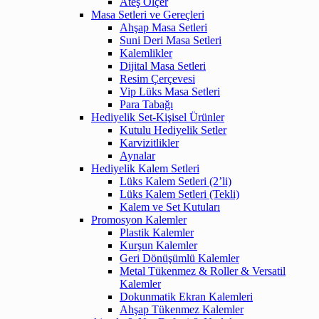
Ateş Ölçer
Masa Setleri ve Gereçleri
Ahşap Masa Setleri
Suni Deri Masa Setleri
Kalemlikler
Dijital Masa Setleri
Resim Çerçevesi
Vip Lüks Masa Setleri
Para Tabağı
Hediyelik Set-Kişisel Ürünler
Kutulu Hediyelik Setler
Karvizitlikler
Aynalar
Hediyelik Kalem Setleri
Lüks Kalem Setleri (2’li)
Lüks Kalem Setleri (Tekli)
Kalem ve Set Kutuları
Promosyon Kalemler
Plastik Kalemler
Kurşun Kalemler
Geri Dönüşümlü Kalemler
Metal Tükenmez & Roller & Versatil
Kalemler
Dokunmatik Ekran Kalemleri
Ahşap Tükenmez Kalemler