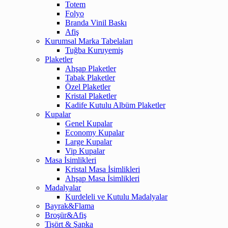
Totem
Folyo
Branda Vinil Baskı
Afiş
Kurumsal Marka Tabelaları
Tuğba Kuruyemiş
Plaketler
Ahşap Plaketler
Tabak Plaketler
Özel Plaketler
Kristal Plaketler
Kadife Kutulu Albüm Plaketler
Kupalar
Genel Kupalar
Economy Kupalar
Large Kupalar
Vip Kupalar
Masa İsimlikleri
Kristal Masa İsimlikleri
Ahşap Masa İsimlikleri
Madalyalar
Kurdeleli ve Kutulu Madalyalar
Bayrak&Flama
Broşür&Afiş
Tişört & Şapka