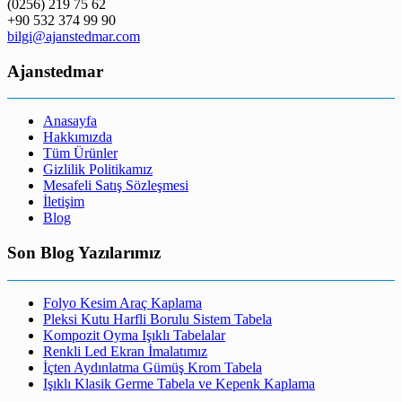
(0256) 219 75 62
+90 532 374 99 90
bilgi@ajanstedmar.com
Ajanstedmar
Anasayfa
Hakkımızda
Tüm Ürünler
Gizlilik Politikamız
Mesafeli Satış Sözleşmesi
İletişim
Blog
Son Blog Yazılarımız
Folyo Kesim Araç Kaplama
Pleksi Kutu Harfli Borulu Sistem Tabela
Kompozit Oyma Işıklı Tabelalar
Renkli Led Ekran İmalatımız
İçten Aydınlatma Gümüş Krom Tabela
Işıklı Klasik Germe Tabela ve Kepenk Kaplama