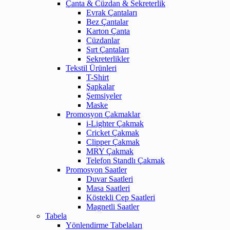
Çanta & Cüzdan & Sekreterlik
Evrak Çantaları
Bez Çantalar
Karton Çanta
Cüzdanlar
Sırt Çantaları
Sekreterlikler
Tekstil Ürünleri
T-Shirt
Şapkalar
Şemsiyeler
Maske
Promosyon Çakmaklar
i-Lighter Çakmak
Cricket Çakmak
Clipper Çakmak
MRY Çakmak
Telefon Standlı Çakmak
Promosyon Saatler
Duvar Saatleri
Masa Saatleri
Köstekli Cep Saatleri
Magnetli Saatler
Tabela
Yönlendirme Tabelaları