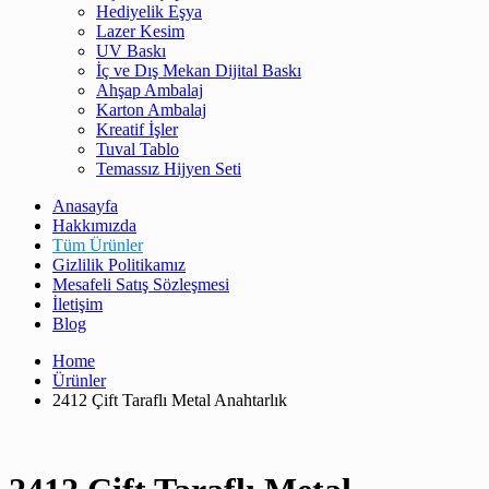
Hediyelik Eşya
Lazer Kesim
UV Baskı
İç ve Dış Mekan Dijital Baskı
Ahşap Ambalaj
Karton Ambalaj
Kreatif İşler
Tuval Tablo
Temassız Hijyen Seti
Anasayfa
Hakkımızda
Tüm Ürünler
Gizlilik Politikamız
Mesafeli Satış Sözleşmesi
İletişim
Blog
Home
Ürünler
2412 Çift Taraflı Metal Anahtarlık