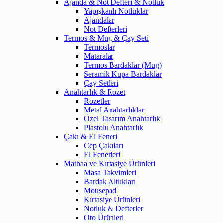
Ajanda & Not Defteri & Notluk
Yapışkanlı Notluklar
Ajandalar
Not Defterleri
Termos & Mug & Çay Seti
Termoslar
Mataralar
Termos Bardaklar (Mug)
Seramik Kupa Bardaklar
Çay Setleri
Anahtarlık & Rozet
Rozetler
Metal Anahtarlıklar
Özel Tasarım Anahtarlık
Plastolu Anahtarlık
Çakı & El Feneri
Cep Çakıları
El Fenerleri
Matbaa ve Kırtasiye Ürünleri
Masa Takvimleri
Bardak Altlıkları
Mousepad
Kırtasiye Ürünleri
Notluk & Defterler
Oto Ürünleri