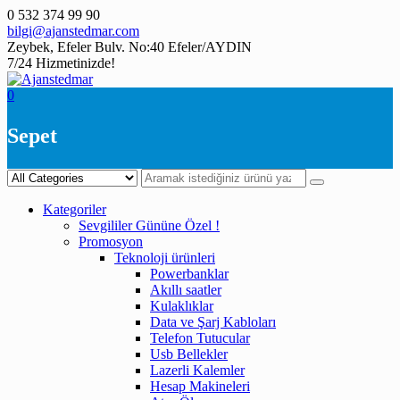
Skip
0 532 374 99 90
to
bilgi@ajanstedmar.com
content
Zeybek, Efeler Bulv. No:40 Efeler/AYDIN
7/24 Hizmetinizde!
0
Sepet
Kategoriler
Sevgililer Gününe Özel !
Promosyon
Teknoloji ürünleri
Powerbanklar
Akıllı saatler
Kulaklıklar
Data ve Şarj Kabloları
Telefon Tutucular
Usb Bellekler
Lazerli Kalemler
Hesap Makineleri