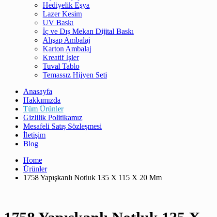
Hediyelik Eşya
Lazer Kesim
UV Baskı
İç ve Dış Mekan Dijital Baskı
Ahşap Ambalaj
Karton Ambalaj
Kreatif İşler
Tuval Tablo
Temassız Hijyen Seti
Anasayfa
Hakkımızda
Tüm Ürünler
Gizlilik Politikamız
Mesafeli Satış Sözleşmesi
İletişim
Blog
Home
Ürünler
1758 Yapışkanlı Notluk 135 X 115 X 20 Mm