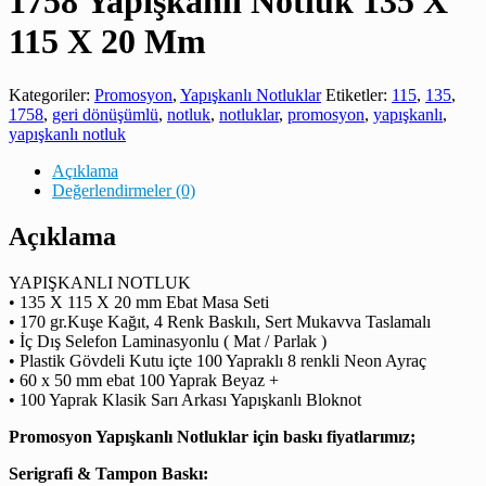
1758 Yapışkanlı Notluk 135 X
115 X 20 Mm
Kategoriler:
Promosyon
,
Yapışkanlı Notluklar
Etiketler:
115
,
135
,
1758
,
geri dönüşümlü
,
notluk
,
notluklar
,
promosyon
,
yapışkanlı
,
yapışkanlı notluk
Açıklama
Değerlendirmeler (0)
Açıklama
YAPIŞKANLI NOTLUK
• 135 X 115 X 20 mm Ebat Masa Seti
• 170 gr.Kuşe Kağıt, 4 Renk Baskılı, Sert Mukavva Taslamalı
• İç Dış Selefon Laminasyonlu ( Mat / Parlak )
• Plastik Gövdeli Kutu içte 100 Yapraklı 8 renkli Neon Ayraç
• 60 x 50 mm ebat 100 Yaprak Beyaz +
• 100 Yaprak Klasik Sarı Arkası Yapışkanlı Bloknot
Promosyon Yapışkanlı Notluklar için baskı fiyatlarımız;
Serigrafi & Tampon Baskı: