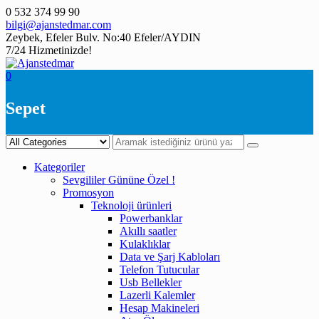
Skip
0 532 374 99 90
to
bilgi@ajanstedmar.com
content
Zeybek, Efeler Bulv. No:40 Efeler/AYDIN
7/24 Hizmetinizde!
0
Sepet
Kategoriler
Sevgililer Gününe Özel !
Promosyon
Teknoloji ürünleri
Powerbanklar
Akıllı saatler
Kulaklıklar
Data ve Şarj Kabloları
Telefon Tutucular
Usb Bellekler
Lazerli Kalemler
Hesap Makineleri