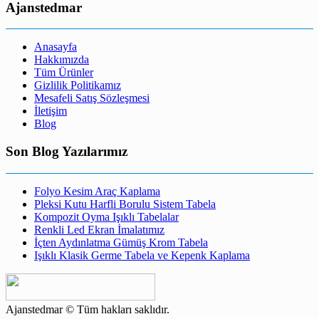
Ajanstedmar
Anasayfa
Hakkımızda
Tüm Ürünler
Gizlilik Politikamız
Mesafeli Satış Sözleşmesi
İletişim
Blog
Son Blog Yazılarımız
Folyo Kesim Araç Kaplama
Pleksi Kutu Harfli Borulu Sistem Tabela
Kompozit Oyma Işıklı Tabelalar
Renkli Led Ekran İmalatımız
İçten Aydınlatma Gümüş Krom Tabela
Işıklı Klasik Germe Tabela ve Kepenk Kaplama
Ajanstedmar © Tüm hakları saklıdır.