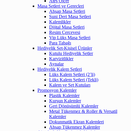
Ateş Ölçer
Masa Setleri ve Gereçleri
Ahşap Masa Setleri
Suni Deri Masa Setleri
Kalemlikler
Dijital Masa Setleri
Resim Çerçevesi
Vip Lüks Masa Setleri
Para Tabağı
Hediyelik Set-Kişisel Ürünler
Kutulu Hediyelik Setler
Karvizitlikler
Aynalar
Hediyelik Kalem Setleri
Lüks Kalem Setleri (2’li)
Lüks Kalem Setleri (Tekli)
Kalem ve Set Kutuları
Promosyon Kalemler
Plastik Kalemler
Kurşun Kalemler
Geri Dönüşümlü Kalemler
Metal Tükenmez & Roller & Versatil
Kalemler
Dokunmatik Ekran Kalemleri
Ahşap Tükenmez Kalemler