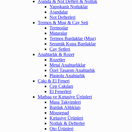
Ajanda & Not Defteri & Notluk
Yapışkanlı Notluklar
Ajandalar
Not Defterleri
Termos & Mug & Çay Seti
Termoslar
Mataralar
Termos Bardaklar (Mug)
Seramik Kupa Bardaklar
Çay Setleri
Anahtarlık & Rozet
Rozetler
Metal Anahtarlıklar
Özel Tasarım Anahtarlık
Plastolu Anahtarlık
Çakı & El Feneri
Cep Çakıları
El Fenerleri
Matbaa ve Kırtasiye Ürünleri
Masa Takvimleri
Bardak Altlıkları
Mousepad
Kırtasiye Ürünleri
Notluk & Defterler
Oto Ürünleri