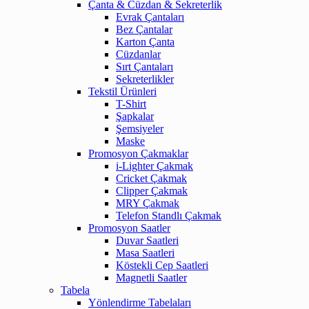
Çanta & Cüzdan & Sekreterlik
Evrak Çantaları
Bez Çantalar
Karton Çanta
Cüzdanlar
Sırt Çantaları
Sekreterlikler
Tekstil Ürünleri
T-Shirt
Şapkalar
Şemsiyeler
Maske
Promosyon Çakmaklar
i-Lighter Çakmak
Cricket Çakmak
Clipper Çakmak
MRY Çakmak
Telefon Standlı Çakmak
Promosyon Saatler
Duvar Saatleri
Masa Saatleri
Köstekli Cep Saatleri
Magnetli Saatler
Tabela
Yönlendirme Tabelaları