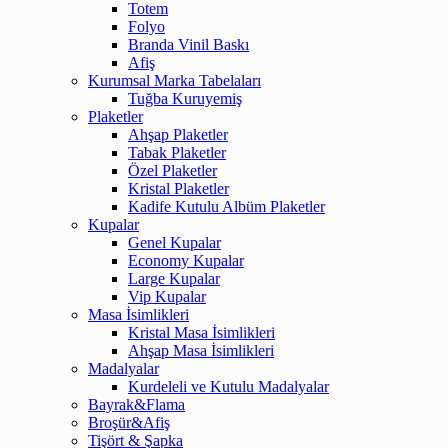
Totem
Folyo
Branda Vinil Baskı
Afiş
Kurumsal Marka Tabelaları
Tuğba Kuruyemiş
Plaketler
Ahşap Plaketler
Tabak Plaketler
Özel Plaketler
Kristal Plaketler
Kadife Kutulu Albüm Plaketler
Kupalar
Genel Kupalar
Economy Kupalar
Large Kupalar
Vip Kupalar
Masa İsimlikleri
Kristal Masa İsimlikleri
Ahşap Masa İsimlikleri
Madalyalar
Kurdeleli ve Kutulu Madalyalar
Bayrak&Flama
Broşür&Afiş
Tişört & Şapka