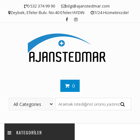
Skip
0 532 374 99 90
bilgi@ajanstedmar.com
to
Zeybek, Efeler Bulv. No:40 Efeler/AYDIN
7/24 Hizmetinizde!
content
0
KATEGORILER