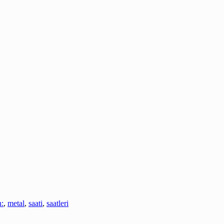
n:
,
metal
,
saati
,
saatleri