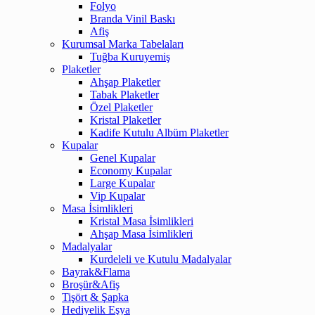
Folyo
Branda Vinil Baskı
Afiş
Kurumsal Marka Tabelaları
Tuğba Kuruyemiş
Plaketler
Ahşap Plaketler
Tabak Plaketler
Özel Plaketler
Kristal Plaketler
Kadife Kutulu Albüm Plaketler
Kupalar
Genel Kupalar
Economy Kupalar
Large Kupalar
Vip Kupalar
Masa İsimlikleri
Kristal Masa İsimlikleri
Ahşap Masa İsimlikleri
Madalyalar
Kurdeleli ve Kutulu Madalyalar
Bayrak&Flama
Broşür&Afiş
Tişört & Şapka
Hediyelik Eşya