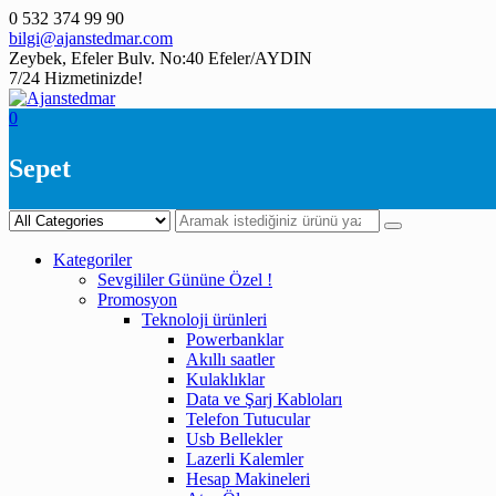
Skip
0 532 374 99 90
to
bilgi@ajanstedmar.com
content
Zeybek, Efeler Bulv. No:40 Efeler/AYDIN
7/24 Hizmetinizde!
0
Sepet
Kategoriler
Sevgililer Gününe Özel !
Promosyon
Teknoloji ürünleri
Powerbanklar
Akıllı saatler
Kulaklıklar
Data ve Şarj Kabloları
Telefon Tutucular
Usb Bellekler
Lazerli Kalemler
Hesap Makineleri