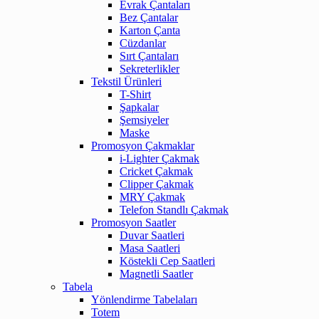
Evrak Çantaları
Bez Çantalar
Karton Çanta
Cüzdanlar
Sırt Çantaları
Sekreterlikler
Tekstil Ürünleri
T-Shirt
Şapkalar
Şemsiyeler
Maske
Promosyon Çakmaklar
i-Lighter Çakmak
Cricket Çakmak
Clipper Çakmak
MRY Çakmak
Telefon Standlı Çakmak
Promosyon Saatler
Duvar Saatleri
Masa Saatleri
Köstekli Cep Saatleri
Magnetli Saatler
Tabela
Yönlendirme Tabelaları
Totem