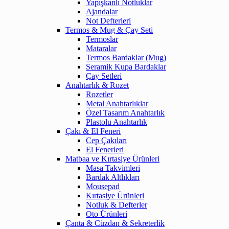
Yapışkanlı Notluklar
Ajandalar
Not Defterleri
Termos & Mug & Çay Seti
Termoslar
Mataralar
Termos Bardaklar (Mug)
Seramik Kupa Bardaklar
Çay Setleri
Anahtarlık & Rozet
Rozetler
Metal Anahtarlıklar
Özel Tasarım Anahtarlık
Plastolu Anahtarlık
Çakı & El Feneri
Cep Çakıları
El Fenerleri
Matbaa ve Kırtasiye Ürünleri
Masa Takvimleri
Bardak Altlıkları
Mousepad
Kırtasiye Ürünleri
Notluk & Defterler
Oto Ürünleri
Çanta & Cüzdan & Sekreterlik