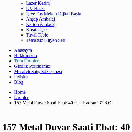
Lazer Kesim
UV Baskı
İç ve Dış Mekan Dijital Baskı
Ahşap Ambalaj
Karton Ambalaj
Kreatif İşler
Tuval Tablo
Temassız Hijyen Seti
Anasayfa
Hakkımızda
Tüm Ürünler
Gizlilik Politikamız
Mesafeli Satış Sözleşmesi
İletişim
Blog
Home
Ürünler
157 Metal Duvar Saati Ebat: 40 Ø – Kadran: 37.6 Ø
157 Metal Duvar Saati Ebat: 40