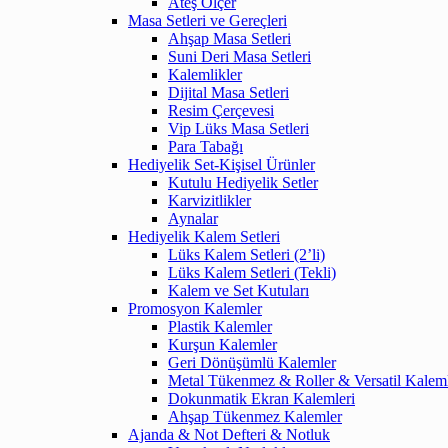
Ateş Ölçer
Masa Setleri ve Gereçleri
Ahşap Masa Setleri
Suni Deri Masa Setleri
Kalemlikler
Dijital Masa Setleri
Resim Çerçevesi
Vip Lüks Masa Setleri
Para Tabağı
Hediyelik Set-Kişisel Ürünler
Kutulu Hediyelik Setler
Karvizitlikler
Aynalar
Hediyelik Kalem Setleri
Lüks Kalem Setleri (2’li)
Lüks Kalem Setleri (Tekli)
Kalem ve Set Kutuları
Promosyon Kalemler
Plastik Kalemler
Kurşun Kalemler
Geri Dönüşümlü Kalemler
Metal Tükenmez & Roller & Versatil Kalem
Dokunmatik Ekran Kalemleri
Ahşap Tükenmez Kalemler
Ajanda & Not Defteri & Notluk