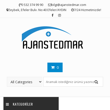
Skip
0 532 374 99 90
bilgi@ajanstedmar.com
to
Zeybek, Efeler Bulv. No:40 Efeler/AYDIN
7/24 Hizmetinizde!
content
0
KATEGORILER