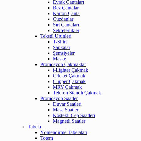
Evrak Çantaları
Bez Çantalar
Karton Çanta
Cüzdanlar
Sırt Çantaları
Sekreterlikler
Tekstil Ürünleri
T-Shirt
Şapkalar
Şemsiyeler
Maske
Promosyon Çakmaklar
i-Lighter Çakmak
Cricket Çakmak
Clipper Çakmak
MRY Çakmak
Telefon Standlı Çakmak
Promosyon Saatler
Duvar Saatleri
Masa Saatleri
Köstekli Cep Saatleri
Magnetli Saatler
Tabela
Yönlendirme Tabelaları
Totem