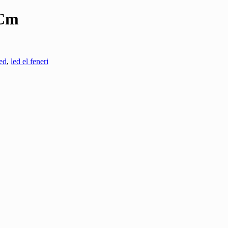
 Cm
led
,
led el feneri