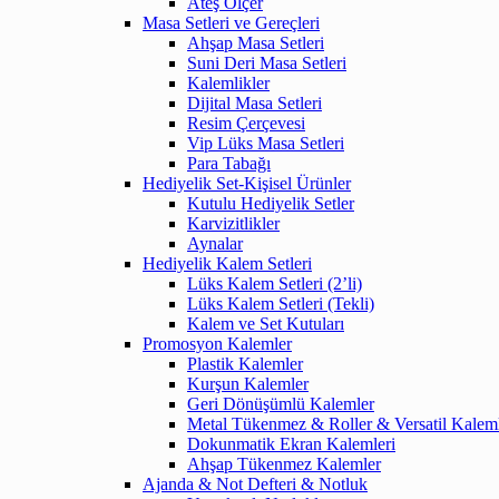
Ateş Ölçer
Masa Setleri ve Gereçleri
Ahşap Masa Setleri
Suni Deri Masa Setleri
Kalemlikler
Dijital Masa Setleri
Resim Çerçevesi
Vip Lüks Masa Setleri
Para Tabağı
Hediyelik Set-Kişisel Ürünler
Kutulu Hediyelik Setler
Karvizitlikler
Aynalar
Hediyelik Kalem Setleri
Lüks Kalem Setleri (2’li)
Lüks Kalem Setleri (Tekli)
Kalem ve Set Kutuları
Promosyon Kalemler
Plastik Kalemler
Kurşun Kalemler
Geri Dönüşümlü Kalemler
Metal Tükenmez & Roller & Versatil Kalem
Dokunmatik Ekran Kalemleri
Ahşap Tükenmez Kalemler
Ajanda & Not Defteri & Notluk