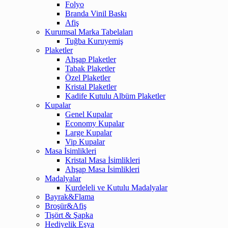
Folyo
Branda Vinil Baskı
Afiş
Kurumsal Marka Tabelaları
Tuğba Kuruyemiş
Plaketler
Ahşap Plaketler
Tabak Plaketler
Özel Plaketler
Kristal Plaketler
Kadife Kutulu Albüm Plaketler
Kupalar
Genel Kupalar
Economy Kupalar
Large Kupalar
Vip Kupalar
Masa İsimlikleri
Kristal Masa İsimlikleri
Ahşap Masa İsimlikleri
Madalyalar
Kurdeleli ve Kutulu Madalyalar
Bayrak&Flama
Broşür&Afiş
Tişört & Şapka
Hediyelik Eşya