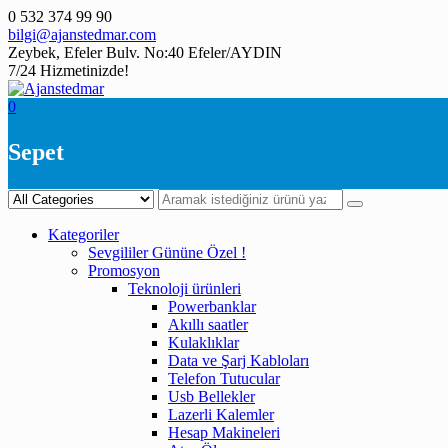
Skip
0 532 374 99 90
to
bilgi@ajanstedmar.com
content
Zeybek, Efeler Bulv. No:40 Efeler/AYDIN
7/24 Hizmetinizde!
0
Sepet
Kategoriler
Sevgililer Gününe Özel !
Promosyon
Teknoloji ürünleri
Powerbanklar
Akıllı saatler
Kulaklıklar
Data ve Şarj Kabloları
Telefon Tutucular
Usb Bellekler
Lazerli Kalemler
Hesap Makineleri