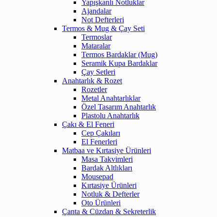
Yapışkanlı Notluklar
Ajandalar
Not Defterleri
Termos & Mug & Çay Seti
Termoslar
Mataralar
Termos Bardaklar (Mug)
Seramik Kupa Bardaklar
Çay Setleri
Anahtarlık & Rozet
Rozetler
Metal Anahtarlıklar
Özel Tasarım Anahtarlık
Plastolu Anahtarlık
Çakı & El Feneri
Cep Çakıları
El Fenerleri
Matbaa ve Kırtasiye Ürünleri
Masa Takvimleri
Bardak Altlıkları
Mousepad
Kırtasiye Ürünleri
Notluk & Defterler
Oto Ürünleri
Çanta & Cüzdan & Sekreterlik