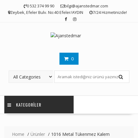
Skip
0 532 374 99 90
bilgi@ajanstedmar.com
to
Zeybek, Efeler Bulv. No:40 Efeler/AYDIN
7/24 Hizmetinizde!
content
0
KATEGORILER
Home
Ürünler
1016 Metal Tükenmez Kalem