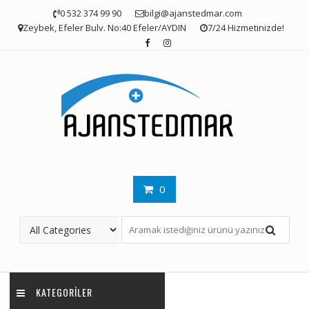
Skip
0 532 374 99 90
bilgi@ajanstedmar.com
to
Zeybek, Efeler Bulv. No:40 Efeler/AYDIN
7/24 Hizmetinizde!
content
0
KATEGORILER