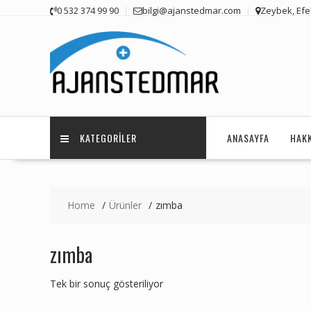
Skip
0 532 374 99 90
bilgi@ajanstedmar.com
Zeybek, Efel
to
content
KATEGORILER
ANASAYFA
HAK
Home
Ürünler
zımba
zımba
Tek bir sonuç gösteriliyor