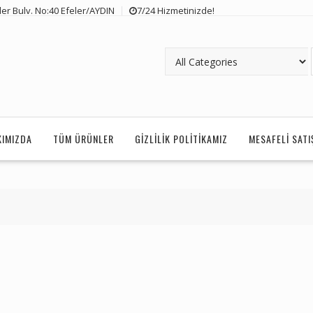
er Bulv. No:40 Efeler/AYDIN
7/24 Hizmetinizde!
KIMIZDA
TÜM ÜRÜNLER
GIZLILIK POLITIKAMIZ
MESAFELI SAT