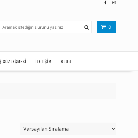
0
IŞ SÖZLEŞMESI
İLETIŞIM
BLOG