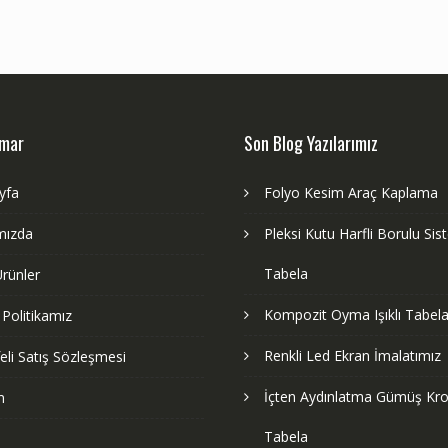
dmar
Son Blog Yazılarımız
yfa
Folyo Kesim Araç Kaplama
mızda
Pleksi Kutu Harfli Borulu Si
Tabela
rünler
Kompozit Oyma Işıklı Tabela
k Politikamız
Renkli Led Ekran İmalatımız
li Satış Sözleşmesi
İçten Aydınlatma Gümüş Kr
m
Tabela