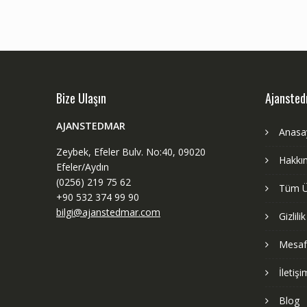
Bize Ulaşın
Ajanste
AJANSTEDMAR
Anasa
Zeybek, Efeler Bulv. No:40, 09020
Hakkı
Efeler/Aydın
(0256) 219 75 62
Tüm Ü
+90 532 374 99 90
bilgi@ajanstedmar.com
Gizlili
Mesafe
İletişi
Blog