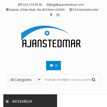
Skip
0 532 374 99 90
bilgi@ajanstedmar.com
to
Zeybek, Efeler Bulv. No:40 Efeler/AYDIN
7/24 Hizmetinizde!
content
0
KATEGORILER