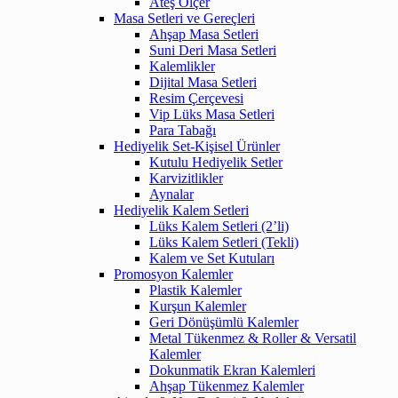
Ateş Ölçer
Masa Setleri ve Gereçleri
Ahşap Masa Setleri
Suni Deri Masa Setleri
Kalemlikler
Dijital Masa Setleri
Resim Çerçevesi
Vip Lüks Masa Setleri
Para Tabağı
Hediyelik Set-Kişisel Ürünler
Kutulu Hediyelik Setler
Karvizitlikler
Aynalar
Hediyelik Kalem Setleri
Lüks Kalem Setleri (2’li)
Lüks Kalem Setleri (Tekli)
Kalem ve Set Kutuları
Promosyon Kalemler
Plastik Kalemler
Kurşun Kalemler
Geri Dönüşümlü Kalemler
Metal Tükenmez & Roller & Versatil
Kalemler
Dokunmatik Ekran Kalemleri
Ahşap Tükenmez Kalemler