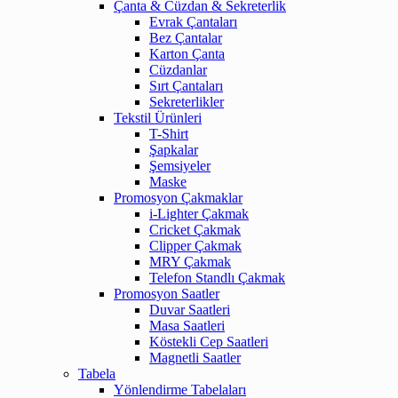
Çanta & Cüzdan & Sekreterlik
Evrak Çantaları
Bez Çantalar
Karton Çanta
Cüzdanlar
Sırt Çantaları
Sekreterlikler
Tekstil Ürünleri
T-Shirt
Şapkalar
Şemsiyeler
Maske
Promosyon Çakmaklar
i-Lighter Çakmak
Cricket Çakmak
Clipper Çakmak
MRY Çakmak
Telefon Standlı Çakmak
Promosyon Saatler
Duvar Saatleri
Masa Saatleri
Köstekli Cep Saatleri
Magnetli Saatler
Tabela
Yönlendirme Tabelaları