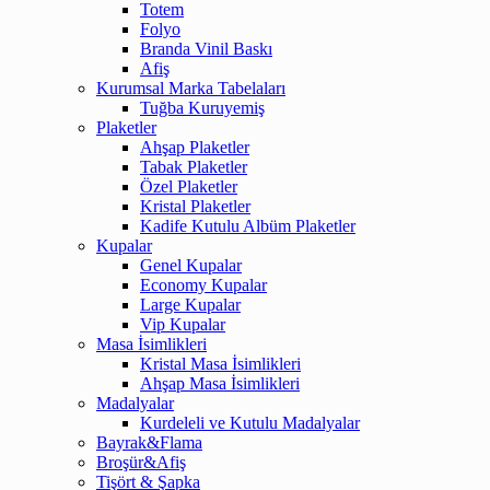
Totem
Folyo
Branda Vinil Baskı
Afiş
Kurumsal Marka Tabelaları
Tuğba Kuruyemiş
Plaketler
Ahşap Plaketler
Tabak Plaketler
Özel Plaketler
Kristal Plaketler
Kadife Kutulu Albüm Plaketler
Kupalar
Genel Kupalar
Economy Kupalar
Large Kupalar
Vip Kupalar
Masa İsimlikleri
Kristal Masa İsimlikleri
Ahşap Masa İsimlikleri
Madalyalar
Kurdeleli ve Kutulu Madalyalar
Bayrak&Flama
Broşür&Afiş
Tişört & Şapka