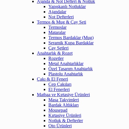
Ajanda & Not Defteri & Notluk
Yapışkanlı Notluklar
Ajandalar
Not Defterleri
Termos & Mug & Çay Seti
Termoslar
Mataralar
Termos Bardaklar (Mug)
Seramik Kupa Bardaklar
Çay Setleri
Anahtarlık & Rozet
Rozetler
Metal Anahtarlıklar
Özel Tasarım Anahtarlık
Plastolu Anahtarlık
Çakı & El Feneri
Cep Çakıları
El Fenerleri
Matbaa ve Kırtasiye Ürünleri
Masa Takvimleri
Bardak Altlıkları
Mousepad
Kırtasiye Ürünleri
Notluk & Defterler
Oto Ürünleri