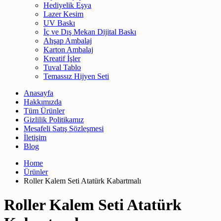
Hediyelik Eşya
Lazer Kesim
UV Baskı
İç ve Dış Mekan Dijital Baskı
Ahşap Ambalaj
Karton Ambalaj
Kreatif İşler
Tuval Tablo
Temassız Hijyen Seti
Anasayfa
Hakkımızda
Tüm Ürünler
Gizlilik Politikamız
Mesafeli Satış Sözleşmesi
İletişim
Blog
Home
Ürünler
Roller Kalem Seti Atatürk Kabartmalı
Roller Kalem Seti Atatürk