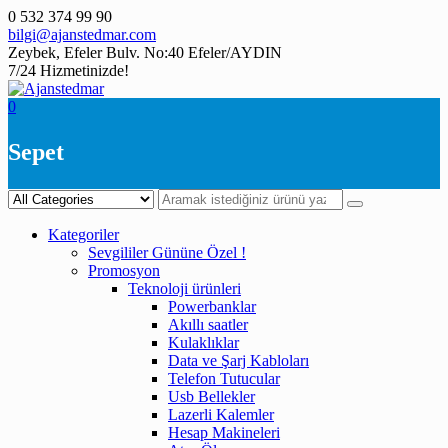
Skip
0 532 374 99 90
to
bilgi@ajanstedmar.com
content
Zeybek, Efeler Bulv. No:40 Efeler/AYDIN
7/24 Hizmetinizde!
0
Sepet
Kategoriler
Sevgililer Gününe Özel !
Promosyon
Teknoloji ürünleri
Powerbanklar
Akıllı saatler
Kulaklıklar
Data ve Şarj Kabloları
Telefon Tutucular
Usb Bellekler
Lazerli Kalemler
Hesap Makineleri