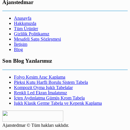
Ajanstedmar
Anasayfa
Hakkımızda
Tüm Ürünler
Gizlilik Politikamız
Mesafeli Satış Sözleşmesi
İletişim
Blog
Son Blog Yazılarımız
Folyo Kesim Araç Kaplama
Pleksi Kutu Harfli Borulu Sistem Tabela
Kompozit Oyma Işıklı Tabelalar
Renkli Led Ekran İmalatımız
İçten Aydınlatma Gümüş Krom Tabela
Işıklı Klasik Germe Tabela ve Kepenk Kaplama
Ajanstedmar © Tüm hakları saklıdır.