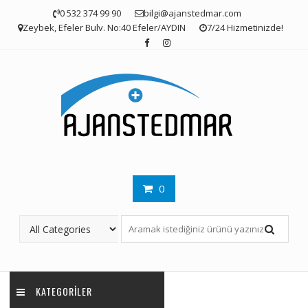
Skip
0 532 374 99 90
bilgi@ajanstedmar.com
to
Zeybek, Efeler Bulv. No:40 Efeler/AYDIN
7/24 Hizmetinizde!
content
0
KATEGORILER