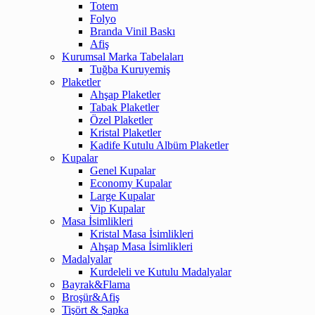
Totem
Folyo
Branda Vinil Baskı
Afiş
Kurumsal Marka Tabelaları
Tuğba Kuruyemiş
Plaketler
Ahşap Plaketler
Tabak Plaketler
Özel Plaketler
Kristal Plaketler
Kadife Kutulu Albüm Plaketler
Kupalar
Genel Kupalar
Economy Kupalar
Large Kupalar
Vip Kupalar
Masa İsimlikleri
Kristal Masa İsimlikleri
Ahşap Masa İsimlikleri
Madalyalar
Kurdeleli ve Kutulu Madalyalar
Bayrak&Flama
Broşür&Afiş
Tişört & Şapka