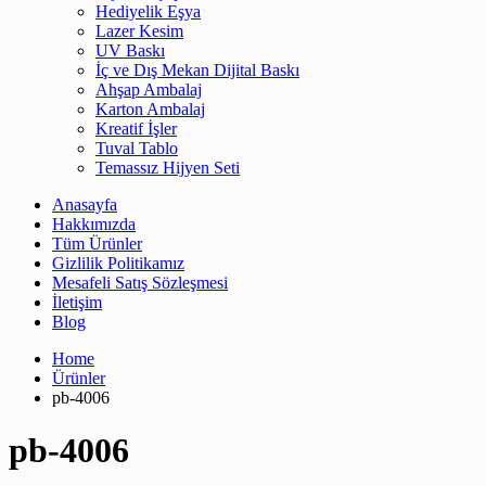
Hediyelik Eşya
Lazer Kesim
UV Baskı
İç ve Dış Mekan Dijital Baskı
Ahşap Ambalaj
Karton Ambalaj
Kreatif İşler
Tuval Tablo
Temassız Hijyen Seti
Anasayfa
Hakkımızda
Tüm Ürünler
Gizlilik Politikamız
Mesafeli Satış Sözleşmesi
İletişim
Blog
Home
Ürünler
pb-4006
pb-4006