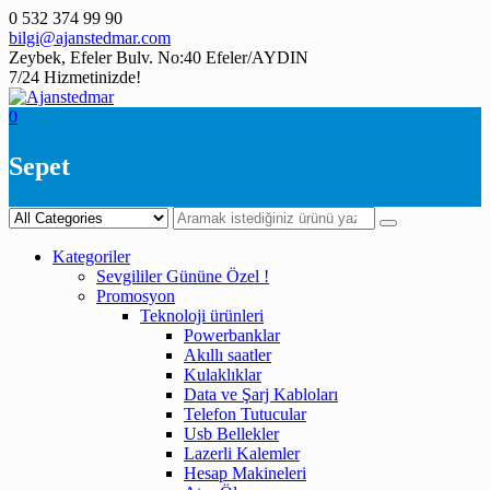
Skip
0 532 374 99 90
to
bilgi@ajanstedmar.com
content
Zeybek, Efeler Bulv. No:40 Efeler/AYDIN
7/24 Hizmetinizde!
0
Sepet
Kategoriler
Sevgililer Gününe Özel !
Promosyon
Teknoloji ürünleri
Powerbanklar
Akıllı saatler
Kulaklıklar
Data ve Şarj Kabloları
Telefon Tutucular
Usb Bellekler
Lazerli Kalemler
Hesap Makineleri