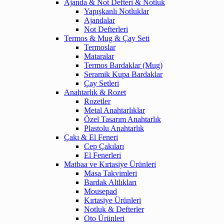
Ajanda & Not Defteri & Notluk
Yapışkanlı Notluklar
Ajandalar
Not Defterleri
Termos & Mug & Çay Seti
Termoslar
Mataralar
Termos Bardaklar (Mug)
Seramik Kupa Bardaklar
Çay Setleri
Anahtarlık & Rozet
Rozetler
Metal Anahtarlıklar
Özel Tasarım Anahtarlık
Plastolu Anahtarlık
Çakı & El Feneri
Cep Çakıları
El Fenerleri
Matbaa ve Kırtasiye Ürünleri
Masa Takvimleri
Bardak Altlıkları
Mousepad
Kırtasiye Ürünleri
Notluk & Defterler
Oto Ürünleri