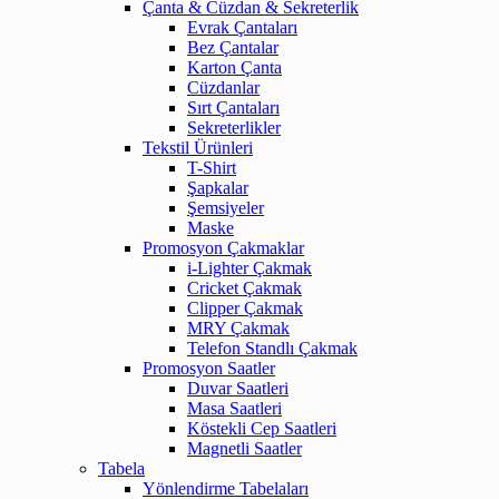
Çanta & Cüzdan & Sekreterlik
Evrak Çantaları
Bez Çantalar
Karton Çanta
Cüzdanlar
Sırt Çantaları
Sekreterlikler
Tekstil Ürünleri
T-Shirt
Şapkalar
Şemsiyeler
Maske
Promosyon Çakmaklar
i-Lighter Çakmak
Cricket Çakmak
Clipper Çakmak
MRY Çakmak
Telefon Standlı Çakmak
Promosyon Saatler
Duvar Saatleri
Masa Saatleri
Köstekli Cep Saatleri
Magnetli Saatler
Tabela
Yönlendirme Tabelaları