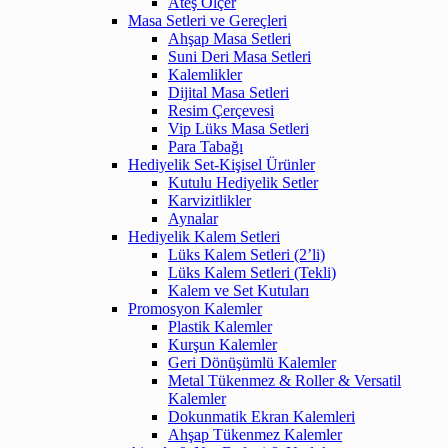
Ateş Ölçer
Masa Setleri ve Gereçleri
Ahşap Masa Setleri
Suni Deri Masa Setleri
Kalemlikler
Dijital Masa Setleri
Resim Çerçevesi
Vip Lüks Masa Setleri
Para Tabağı
Hediyelik Set-Kişisel Ürünler
Kutulu Hediyelik Setler
Karvizitlikler
Aynalar
Hediyelik Kalem Setleri
Lüks Kalem Setleri (2’li)
Lüks Kalem Setleri (Tekli)
Kalem ve Set Kutuları
Promosyon Kalemler
Plastik Kalemler
Kurşun Kalemler
Geri Dönüşümlü Kalemler
Metal Tükenmez & Roller & Versatil
Kalemler
Dokunmatik Ekran Kalemleri
Ahşap Tükenmez Kalemler