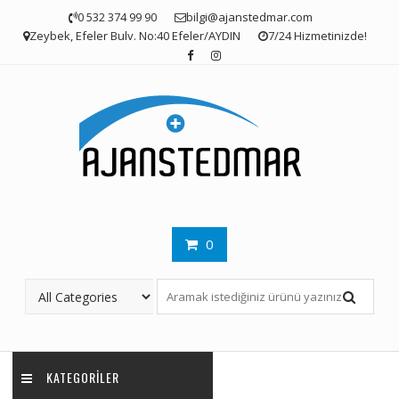
Skip
0 532 374 99 90
bilgi@ajanstedmar.com
to
Zeybek, Efeler Bulv. No:40 Efeler/AYDIN
7/24 Hizmetinizde!
content
0
KATEGORILER