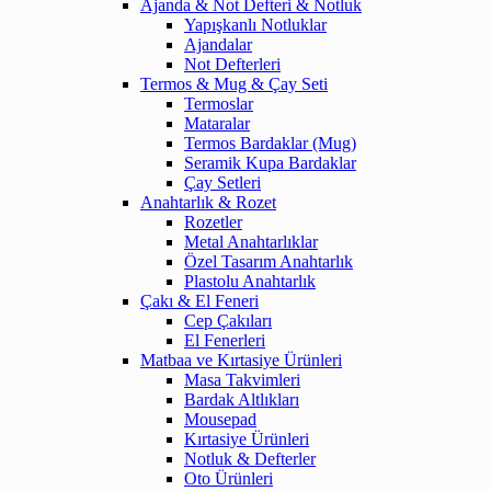
Ajanda & Not Defteri & Notluk
Yapışkanlı Notluklar
Ajandalar
Not Defterleri
Termos & Mug & Çay Seti
Termoslar
Mataralar
Termos Bardaklar (Mug)
Seramik Kupa Bardaklar
Çay Setleri
Anahtarlık & Rozet
Rozetler
Metal Anahtarlıklar
Özel Tasarım Anahtarlık
Plastolu Anahtarlık
Çakı & El Feneri
Cep Çakıları
El Fenerleri
Matbaa ve Kırtasiye Ürünleri
Masa Takvimleri
Bardak Altlıkları
Mousepad
Kırtasiye Ürünleri
Notluk & Defterler
Oto Ürünleri