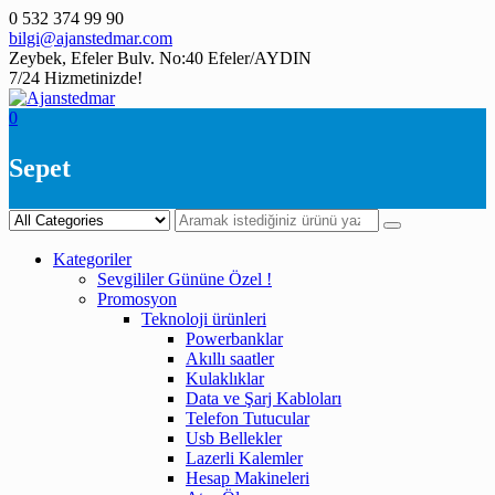
Skip
0 532 374 99 90
to
bilgi@ajanstedmar.com
content
Zeybek, Efeler Bulv. No:40 Efeler/AYDIN
7/24 Hizmetinizde!
0
Sepet
Kategoriler
Sevgililer Gününe Özel !
Promosyon
Teknoloji ürünleri
Powerbanklar
Akıllı saatler
Kulaklıklar
Data ve Şarj Kabloları
Telefon Tutucular
Usb Bellekler
Lazerli Kalemler
Hesap Makineleri