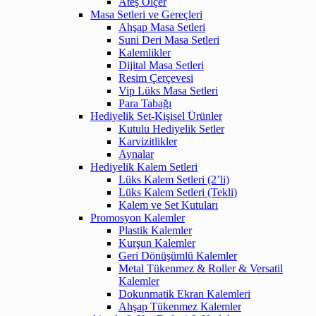
Ateş Ölçer
Masa Setleri ve Gereçleri
Ahşap Masa Setleri
Suni Deri Masa Setleri
Kalemlikler
Dijital Masa Setleri
Resim Çerçevesi
Vip Lüks Masa Setleri
Para Tabağı
Hediyelik Set-Kişisel Ürünler
Kutulu Hediyelik Setler
Karvizitlikler
Aynalar
Hediyelik Kalem Setleri
Lüks Kalem Setleri (2’li)
Lüks Kalem Setleri (Tekli)
Kalem ve Set Kutuları
Promosyon Kalemler
Plastik Kalemler
Kurşun Kalemler
Geri Dönüşümlü Kalemler
Metal Tükenmez & Roller & Versatil
Kalemler
Dokunmatik Ekran Kalemleri
Ahşap Tükenmez Kalemler