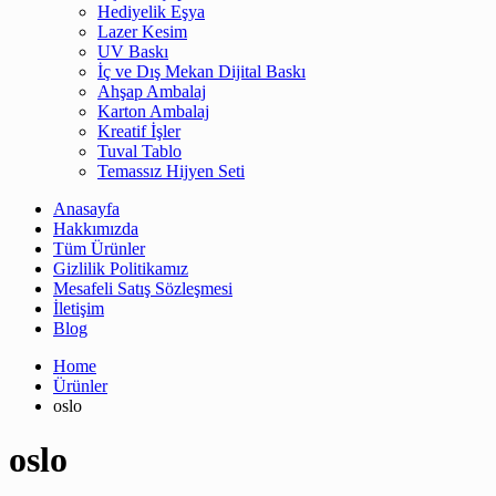
Hediyelik Eşya
Lazer Kesim
UV Baskı
İç ve Dış Mekan Dijital Baskı
Ahşap Ambalaj
Karton Ambalaj
Kreatif İşler
Tuval Tablo
Temassız Hijyen Seti
Anasayfa
Hakkımızda
Tüm Ürünler
Gizlilik Politikamız
Mesafeli Satış Sözleşmesi
İletişim
Blog
Home
Ürünler
oslo
oslo