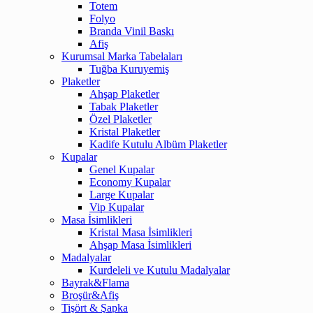
Totem
Folyo
Branda Vinil Baskı
Afiş
Kurumsal Marka Tabelaları
Tuğba Kuruyemiş
Plaketler
Ahşap Plaketler
Tabak Plaketler
Özel Plaketler
Kristal Plaketler
Kadife Kutulu Albüm Plaketler
Kupalar
Genel Kupalar
Economy Kupalar
Large Kupalar
Vip Kupalar
Masa İsimlikleri
Kristal Masa İsimlikleri
Ahşap Masa İsimlikleri
Madalyalar
Kurdeleli ve Kutulu Madalyalar
Bayrak&Flama
Broşür&Afiş
Tişört & Şapka