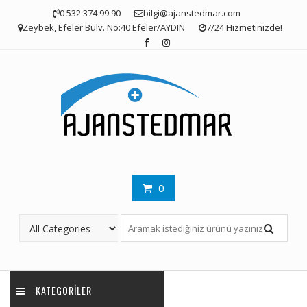
Skip
0 532 374 99 90
bilgi@ajanstedmar.com
to
Zeybek, Efeler Bulv. No:40 Efeler/AYDIN
7/24 Hizmetinizde!
content
0
KATEGORILER