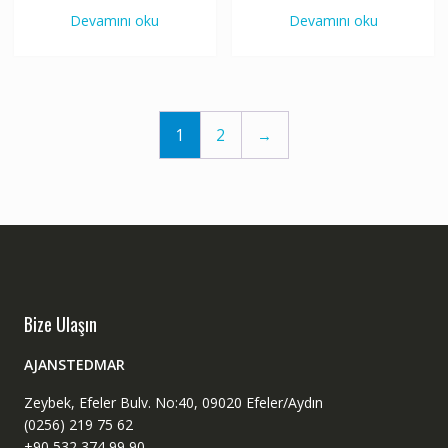
Devamını oku
Devamını oku
1
2
→
Bize Ulaşın
AJANSTEDMAR
Zeybek, Efeler Bulv. No:40, 09020 Efeler/Aydın
(0256) 219 75 62
+90 532 374 99 90