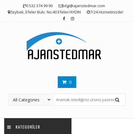
Skip
0 532 374 99 90
bilgi@ajanstedmar.com
to
Zeybek, Efeler Bulv. No:40 Efeler/AYDIN
7/24 Hizmetinizde!
content
0
KATEGORILER