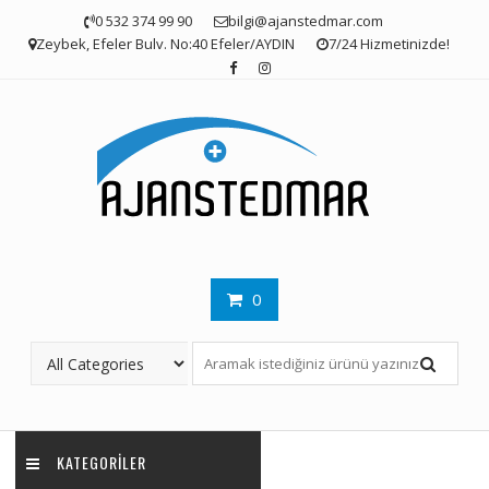
Skip
0 532 374 99 90
bilgi@ajanstedmar.com
to
Zeybek, Efeler Bulv. No:40 Efeler/AYDIN
7/24 Hizmetinizde!
content
0
KATEGORILER