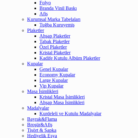
Folyo
Branda Vinil Baskı
Afiş
Kurumsal Marka Tabelaları
Tuğba Kuruyemiş
Plaketler
Ahşap Plaketler
Tabak Plaketler
Özel Plaketler
Kristal Plaketler
Kadife Kutulu Albüm Plaketler
Kupalar
Genel Kupalar
Economy Kupalar
Large Kupalar
Vip Kupalar
Masa İsimlikleri
Kristal Masa İsimlikleri
Ahşap Masa İsimlikleri
Madalyalar
Kurdeleli ve Kutulu Madalyalar
Bayrak&Flama
Broşür&Afiş
Tişört & Şapka
Hediyelik Eşya