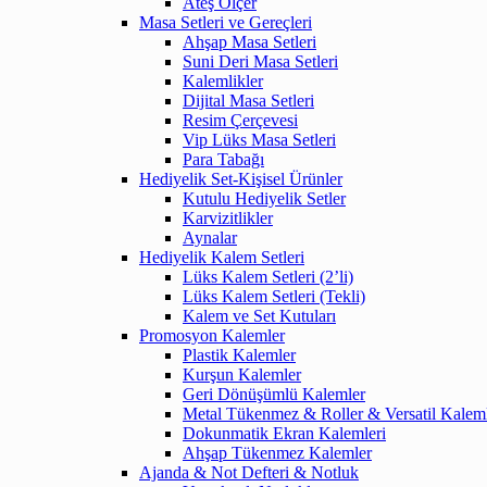
Ateş Ölçer
Masa Setleri ve Gereçleri
Ahşap Masa Setleri
Suni Deri Masa Setleri
Kalemlikler
Dijital Masa Setleri
Resim Çerçevesi
Vip Lüks Masa Setleri
Para Tabağı
Hediyelik Set-Kişisel Ürünler
Kutulu Hediyelik Setler
Karvizitlikler
Aynalar
Hediyelik Kalem Setleri
Lüks Kalem Setleri (2’li)
Lüks Kalem Setleri (Tekli)
Kalem ve Set Kutuları
Promosyon Kalemler
Plastik Kalemler
Kurşun Kalemler
Geri Dönüşümlü Kalemler
Metal Tükenmez & Roller & Versatil Kalem
Dokunmatik Ekran Kalemleri
Ahşap Tükenmez Kalemler
Ajanda & Not Defteri & Notluk