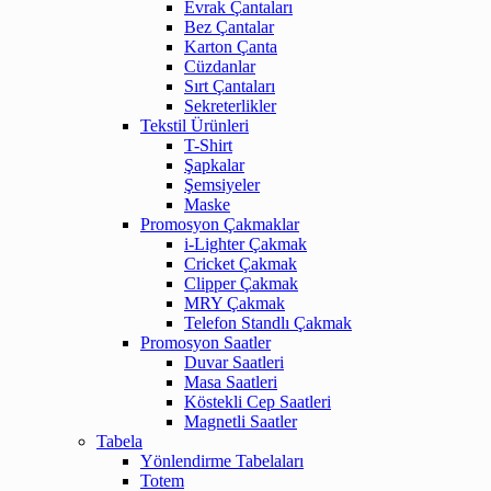
Evrak Çantaları
Bez Çantalar
Karton Çanta
Cüzdanlar
Sırt Çantaları
Sekreterlikler
Tekstil Ürünleri
T-Shirt
Şapkalar
Şemsiyeler
Maske
Promosyon Çakmaklar
i-Lighter Çakmak
Cricket Çakmak
Clipper Çakmak
MRY Çakmak
Telefon Standlı Çakmak
Promosyon Saatler
Duvar Saatleri
Masa Saatleri
Köstekli Cep Saatleri
Magnetli Saatler
Tabela
Yönlendirme Tabelaları
Totem