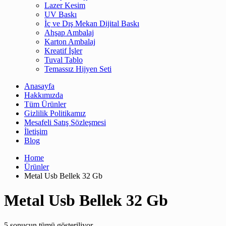
Lazer Kesim
UV Baskı
İç ve Dış Mekan Dijital Baskı
Ahşap Ambalaj
Karton Ambalaj
Kreatif İşler
Tuval Tablo
Temassız Hijyen Seti
Anasayfa
Hakkımızda
Tüm Ürünler
Gizlilik Politikamız
Mesafeli Satış Sözleşmesi
İletişim
Blog
Home
Ürünler
Metal Usb Bellek 32 Gb
Metal Usb Bellek 32 Gb
5 sonucun tümü gösteriliyor