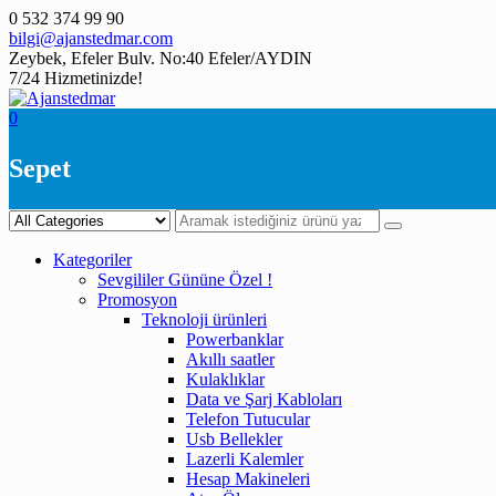
Skip
0 532 374 99 90
to
bilgi@ajanstedmar.com
content
Zeybek, Efeler Bulv. No:40 Efeler/AYDIN
7/24 Hizmetinizde!
0
Sepet
Kategoriler
Sevgililer Gününe Özel !
Promosyon
Teknoloji ürünleri
Powerbanklar
Akıllı saatler
Kulaklıklar
Data ve Şarj Kabloları
Telefon Tutucular
Usb Bellekler
Lazerli Kalemler
Hesap Makineleri