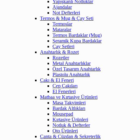
Yapışkanlı Notluklar
Ajandalar
Not Defterleri
Termos & Mug & Çay Seti
Termoslar
Mataralar
Termos Bardaklar (Mug)
Seramik Kupa Bardaklar
Çay Setleri
Anahtarlık & Rozet
Rozetler
Metal Anahtarlıklar
Özel Tasarım Anahtarlık
Plastolu Anahtarlık
Çakı & El Feneri
Cep Çakıları
El Fenerleri
Matbaa ve Kırtasiye Ürünleri
Masa Takvimleri
Bardak Altlıkları
Mousepad
Kırtasiye Ürünleri
Notluk & Defterler
Oto Ürünleri
Çanta & Cüzdan & Sekreterlik