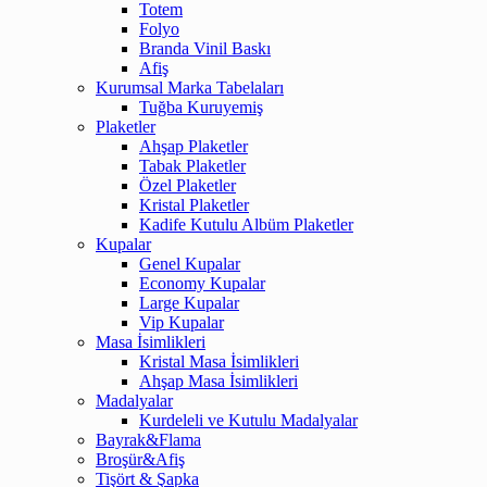
Totem
Folyo
Branda Vinil Baskı
Afiş
Kurumsal Marka Tabelaları
Tuğba Kuruyemiş
Plaketler
Ahşap Plaketler
Tabak Plaketler
Özel Plaketler
Kristal Plaketler
Kadife Kutulu Albüm Plaketler
Kupalar
Genel Kupalar
Economy Kupalar
Large Kupalar
Vip Kupalar
Masa İsimlikleri
Kristal Masa İsimlikleri
Ahşap Masa İsimlikleri
Madalyalar
Kurdeleli ve Kutulu Madalyalar
Bayrak&Flama
Broşür&Afiş
Tişört & Şapka