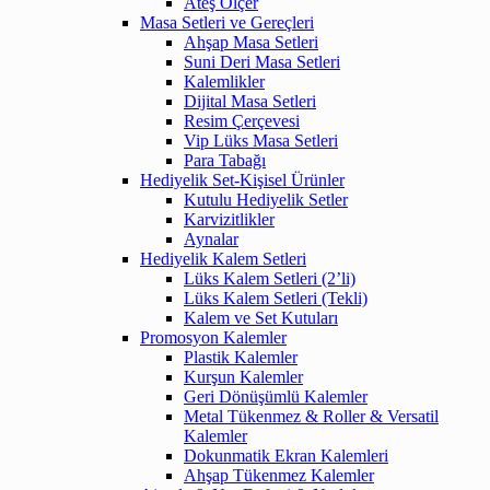
Ateş Ölçer
Masa Setleri ve Gereçleri
Ahşap Masa Setleri
Suni Deri Masa Setleri
Kalemlikler
Dijital Masa Setleri
Resim Çerçevesi
Vip Lüks Masa Setleri
Para Tabağı
Hediyelik Set-Kişisel Ürünler
Kutulu Hediyelik Setler
Karvizitlikler
Aynalar
Hediyelik Kalem Setleri
Lüks Kalem Setleri (2’li)
Lüks Kalem Setleri (Tekli)
Kalem ve Set Kutuları
Promosyon Kalemler
Plastik Kalemler
Kurşun Kalemler
Geri Dönüşümlü Kalemler
Metal Tükenmez & Roller & Versatil
Kalemler
Dokunmatik Ekran Kalemleri
Ahşap Tükenmez Kalemler