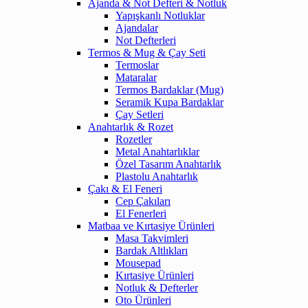
Ajanda & Not Defteri & Notluk
Yapışkanlı Notluklar
Ajandalar
Not Defterleri
Termos & Mug & Çay Seti
Termoslar
Mataralar
Termos Bardaklar (Mug)
Seramik Kupa Bardaklar
Çay Setleri
Anahtarlık & Rozet
Rozetler
Metal Anahtarlıklar
Özel Tasarım Anahtarlık
Plastolu Anahtarlık
Çakı & El Feneri
Cep Çakıları
El Fenerleri
Matbaa ve Kırtasiye Ürünleri
Masa Takvimleri
Bardak Altlıkları
Mousepad
Kırtasiye Ürünleri
Notluk & Defterler
Oto Ürünleri