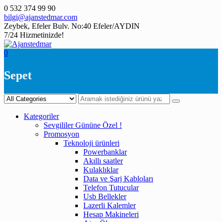
Skip
0 532 374 99 90
to
bilgi@ajanstedmar.com
content
Zeybek, Efeler Bulv. No:40 Efeler/AYDIN
7/24 Hizmetinizde!
0
Sepet
Kategoriler
Sevgililer Gününe Özel !
Promosyon
Teknoloji ürünleri
Powerbanklar
Akıllı saatler
Kulaklıklar
Data ve Şarj Kabloları
Telefon Tutucular
Usb Bellekler
Lazerli Kalemler
Hesap Makineleri