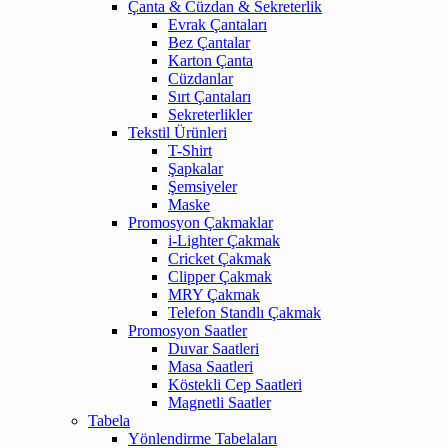
Çanta & Cüzdan & Sekreterlik
Evrak Çantaları
Bez Çantalar
Karton Çanta
Cüzdanlar
Sırt Çantaları
Sekreterlikler
Tekstil Ürünleri
T-Shirt
Şapkalar
Şemsiyeler
Maske
Promosyon Çakmaklar
i-Lighter Çakmak
Cricket Çakmak
Clipper Çakmak
MRY Çakmak
Telefon Standlı Çakmak
Promosyon Saatler
Duvar Saatleri
Masa Saatleri
Köstekli Cep Saatleri
Magnetli Saatler
Tabela
Yönlendirme Tabelaları