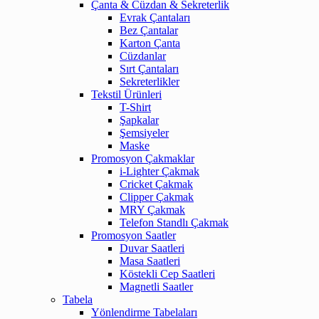
Çanta & Cüzdan & Sekreterlik
Evrak Çantaları
Bez Çantalar
Karton Çanta
Cüzdanlar
Sırt Çantaları
Sekreterlikler
Tekstil Ürünleri
T-Shirt
Şapkalar
Şemsiyeler
Maske
Promosyon Çakmaklar
i-Lighter Çakmak
Cricket Çakmak
Clipper Çakmak
MRY Çakmak
Telefon Standlı Çakmak
Promosyon Saatler
Duvar Saatleri
Masa Saatleri
Köstekli Cep Saatleri
Magnetli Saatler
Tabela
Yönlendirme Tabelaları