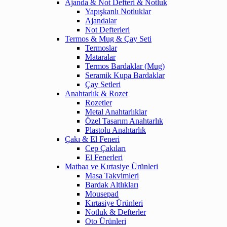
Ajanda & Not Defteri & Notluk
Yapışkanlı Notluklar
Ajandalar
Not Defterleri
Termos & Mug & Çay Seti
Termoslar
Mataralar
Termos Bardaklar (Mug)
Seramik Kupa Bardaklar
Çay Setleri
Anahtarlık & Rozet
Rozetler
Metal Anahtarlıklar
Özel Tasarım Anahtarlık
Plastolu Anahtarlık
Çakı & El Feneri
Cep Çakıları
El Fenerleri
Matbaa ve Kırtasiye Ürünleri
Masa Takvimleri
Bardak Altlıkları
Mousepad
Kırtasiye Ürünleri
Notluk & Defterler
Oto Ürünleri