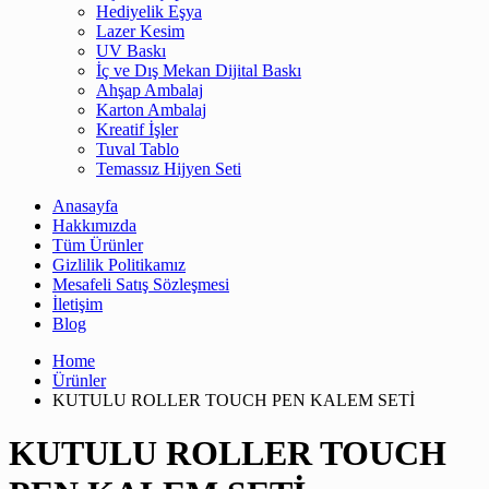
Hediyelik Eşya
Lazer Kesim
UV Baskı
İç ve Dış Mekan Dijital Baskı
Ahşap Ambalaj
Karton Ambalaj
Kreatif İşler
Tuval Tablo
Temassız Hijyen Seti
Anasayfa
Hakkımızda
Tüm Ürünler
Gizlilik Politikamız
Mesafeli Satış Sözleşmesi
İletişim
Blog
Home
Ürünler
KUTULU ROLLER TOUCH PEN KALEM SETİ
KUTULU ROLLER TOUCH