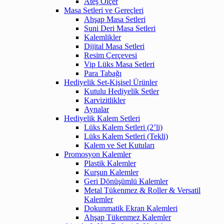
Ateş Ölçer
Masa Setleri ve Gereçleri
Ahşap Masa Setleri
Suni Deri Masa Setleri
Kalemlikler
Dijital Masa Setleri
Resim Çerçevesi
Vip Lüks Masa Setleri
Para Tabağı
Hediyelik Set-Kişisel Ürünler
Kutulu Hediyelik Setler
Karvizitlikler
Aynalar
Hediyelik Kalem Setleri
Lüks Kalem Setleri (2’li)
Lüks Kalem Setleri (Tekli)
Kalem ve Set Kutuları
Promosyon Kalemler
Plastik Kalemler
Kurşun Kalemler
Geri Dönüşümlü Kalemler
Metal Tükenmez & Roller & Versatil
Kalemler
Dokunmatik Ekran Kalemleri
Ahşap Tükenmez Kalemler