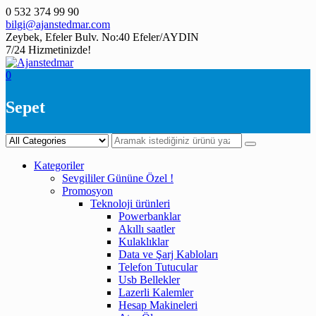
Skip
0 532 374 99 90
to
bilgi@ajanstedmar.com
content
Zeybek, Efeler Bulv. No:40 Efeler/AYDIN
7/24 Hizmetinizde!
0
Sepet
Kategoriler
Sevgililer Gününe Özel !
Promosyon
Teknoloji ürünleri
Powerbanklar
Akıllı saatler
Kulaklıklar
Data ve Şarj Kabloları
Telefon Tutucular
Usb Bellekler
Lazerli Kalemler
Hesap Makineleri