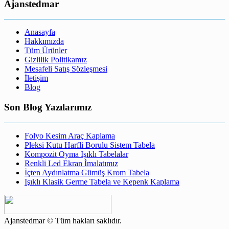
Ajanstedmar
Anasayfa
Hakkımızda
Tüm Ürünler
Gizlilik Politikamız
Mesafeli Satış Sözleşmesi
İletişim
Blog
Son Blog Yazılarımız
Folyo Kesim Araç Kaplama
Pleksi Kutu Harfli Borulu Sistem Tabela
Kompozit Oyma Işıklı Tabelalar
Renkli Led Ekran İmalatımız
İçten Aydınlatma Gümüş Krom Tabela
Işıklı Klasik Germe Tabela ve Kepenk Kaplama
Ajanstedmar © Tüm hakları saklıdır.