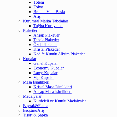
Totem
Folyo
Branda Vinil Baskı
Afiş
Kurumsal Marka Tabelaları
Tuğba Kuruyemiş
Plaketler
Ahşap Plaketler
Tabak Plaketler
Özel Plaketler
Kristal Plaketler
Kadife Kutulu Albüm Plaketler
Kupalar
Genel Kupalar
Economy Kupalar
Large Kupalar
Vip Kupalar
Masa İsimlikleri
Kristal Masa İsimlikleri
Ahşap Masa İsimlikleri
Madalyalar
Kurdeleli ve Kutulu Madalyalar
Bayrak&Flama
Broşür&Afiş
Tişört & Şapka