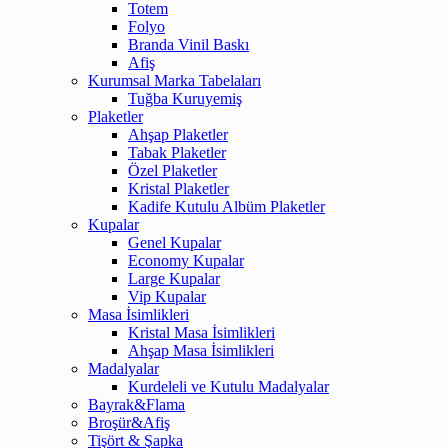
Totem
Folyo
Branda Vinil Baskı
Afiş
Kurumsal Marka Tabelaları
Tuğba Kuruyemiş
Plaketler
Ahşap Plaketler
Tabak Plaketler
Özel Plaketler
Kristal Plaketler
Kadife Kutulu Albüm Plaketler
Kupalar
Genel Kupalar
Economy Kupalar
Large Kupalar
Vip Kupalar
Masa İsimlikleri
Kristal Masa İsimlikleri
Ahşap Masa İsimlikleri
Madalyalar
Kurdeleli ve Kutulu Madalyalar
Bayrak&Flama
Broşür&Afiş
Tişört & Şapka