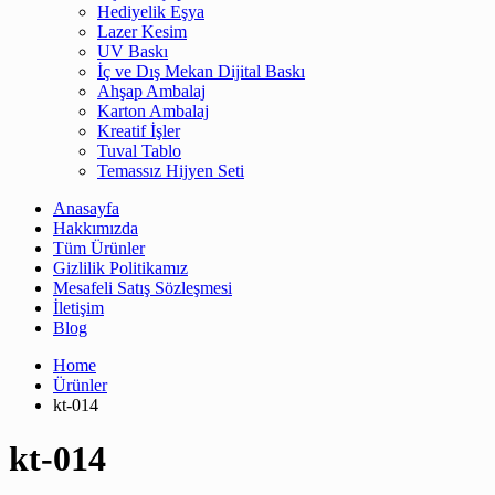
Hediyelik Eşya
Lazer Kesim
UV Baskı
İç ve Dış Mekan Dijital Baskı
Ahşap Ambalaj
Karton Ambalaj
Kreatif İşler
Tuval Tablo
Temassız Hijyen Seti
Anasayfa
Hakkımızda
Tüm Ürünler
Gizlilik Politikamız
Mesafeli Satış Sözleşmesi
İletişim
Blog
Home
Ürünler
kt-014
kt-014