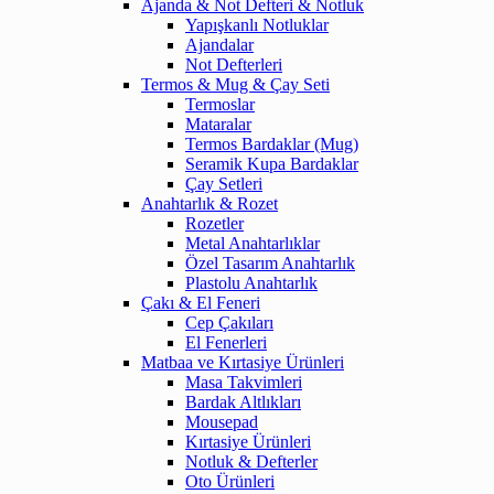
Ajanda & Not Defteri & Notluk
Yapışkanlı Notluklar
Ajandalar
Not Defterleri
Termos & Mug & Çay Seti
Termoslar
Mataralar
Termos Bardaklar (Mug)
Seramik Kupa Bardaklar
Çay Setleri
Anahtarlık & Rozet
Rozetler
Metal Anahtarlıklar
Özel Tasarım Anahtarlık
Plastolu Anahtarlık
Çakı & El Feneri
Cep Çakıları
El Fenerleri
Matbaa ve Kırtasiye Ürünleri
Masa Takvimleri
Bardak Altlıkları
Mousepad
Kırtasiye Ürünleri
Notluk & Defterler
Oto Ürünleri