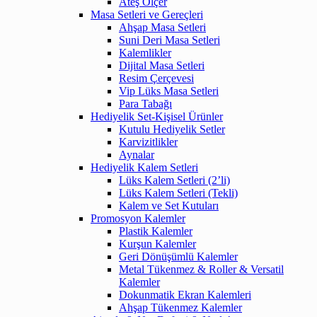
Ateş Ölçer
Masa Setleri ve Gereçleri
Ahşap Masa Setleri
Suni Deri Masa Setleri
Kalemlikler
Dijital Masa Setleri
Resim Çerçevesi
Vip Lüks Masa Setleri
Para Tabağı
Hediyelik Set-Kişisel Ürünler
Kutulu Hediyelik Setler
Karvizitlikler
Aynalar
Hediyelik Kalem Setleri
Lüks Kalem Setleri (2’li)
Lüks Kalem Setleri (Tekli)
Kalem ve Set Kutuları
Promosyon Kalemler
Plastik Kalemler
Kurşun Kalemler
Geri Dönüşümlü Kalemler
Metal Tükenmez & Roller & Versatil
Kalemler
Dokunmatik Ekran Kalemleri
Ahşap Tükenmez Kalemler