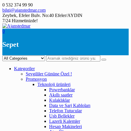
Skip
0 532 374 99 90
to
bilgi@ajanstedmar.com
content
Zeybek, Efeler Bulv. No:40 Efeler/AYDIN
7/24 Hizmetinizde!
0
Sepet
Kategoriler
Sevgililer Gününe Özel !
Promosyon
Teknoloji ürünleri
Powerbanklar
Akıllı saatler
Kulaklıklar
Data ve Şarj Kabloları
Telefon Tutucular
Usb Bellekler
Lazerli Kalemler
Hesap Makineleri