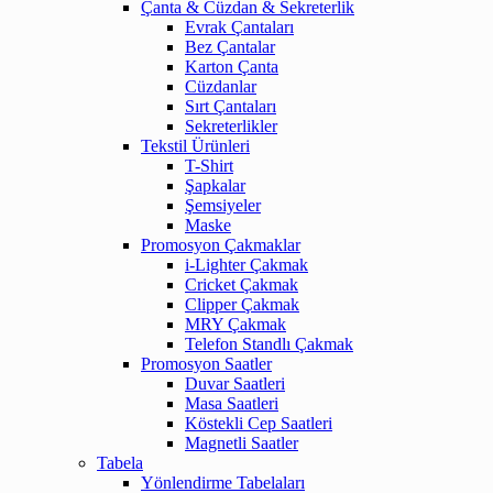
Çanta & Cüzdan & Sekreterlik
Evrak Çantaları
Bez Çantalar
Karton Çanta
Cüzdanlar
Sırt Çantaları
Sekreterlikler
Tekstil Ürünleri
T-Shirt
Şapkalar
Şemsiyeler
Maske
Promosyon Çakmaklar
i-Lighter Çakmak
Cricket Çakmak
Clipper Çakmak
MRY Çakmak
Telefon Standlı Çakmak
Promosyon Saatler
Duvar Saatleri
Masa Saatleri
Köstekli Cep Saatleri
Magnetli Saatler
Tabela
Yönlendirme Tabelaları