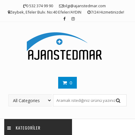
Skip
0 532 374 99 90
bilgi@ajanstedmar.com
to
Zeybek, Efeler Bulv. No:40 Efeler/AYDIN
7/24 Hizmetinizde!
content
0
KATEGORILER