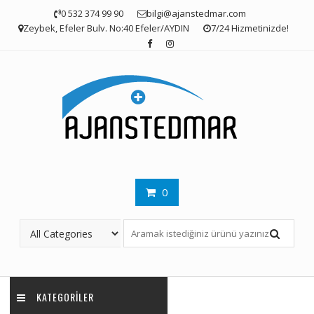
Skip
0 532 374 99 90
bilgi@ajanstedmar.com
to
Zeybek, Efeler Bulv. No:40 Efeler/AYDIN
7/24 Hizmetinizde!
content
0
KATEGORILER