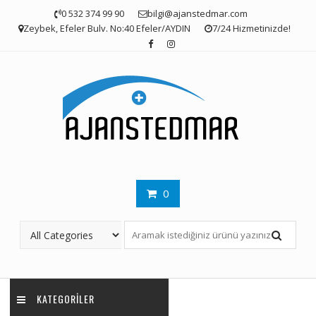
Skip
0 532 374 99 90
bilgi@ajanstedmar.com
to
Zeybek, Efeler Bulv. No:40 Efeler/AYDIN
7/24 Hizmetinizde!
content
0
KATEGORILER